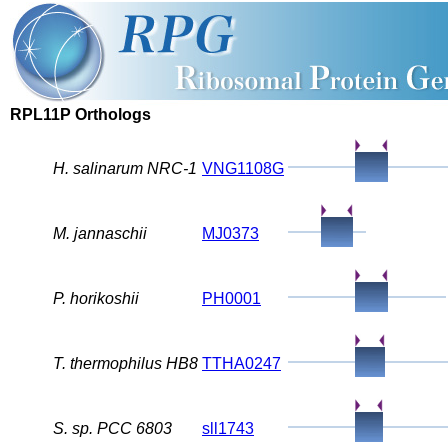
RPL11P Orthologs
H. salinarum NRC-1
VNG1108G
M. jannaschii
MJ0373
P. horikoshii
PH0001
T. thermophilus HB8
TTHA0247
S. sp. PCC 6803
sll1743