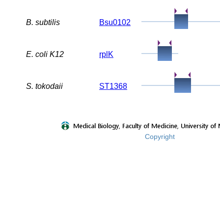
B. subtilis
Bsu0102
E. coli K12
rplK
S. tokodaii
ST1368
Copyright