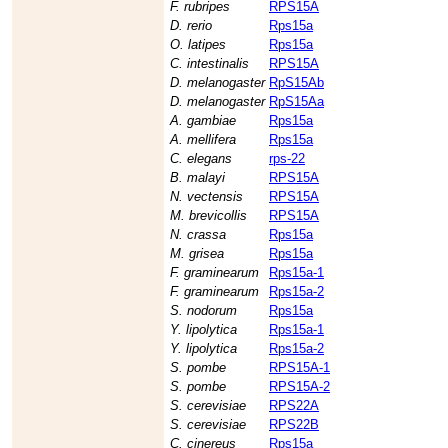
F. rubripes
RPS15A
D. rerio
Rps15a
O. latipes
Rps15a
C. intestinalis
RPS15A
D. melanogaster
RpS15Ab
D. melanogaster
RpS15Aa
A. gambiae
Rps15a
A. mellifera
Rps15a
C. elegans
rps-22
B. malayi
RPS15A
N. vectensis
RPS15A
M. brevicollis
RPS15A
N. crassa
Rps15a
M. grisea
Rps15a
F. graminearum
Rps15a-1
F. graminearum
Rps15a-2
S. nodorum
Rps15a
Y. lipolytica
Rps15a-1
Y. lipolytica
Rps15a-2
S. pombe
RPS15A-1
S. pombe
RPS15A-2
S. cerevisiae
RPS22A
S. cerevisiae
RPS22B
C. cinereus
Rps15a