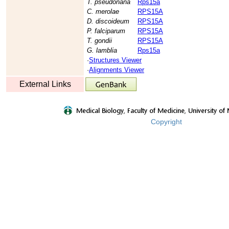
T. pseudonana
Rps15a
C. merolae
RPS15A
D. discoideum
RPS15A
P. falciparum
RPS15A
T. gondii
RPS15A
G. lamblia
Rps15a
·
Structures Viewer
·
Alignments Viewer
External Links
Copyright