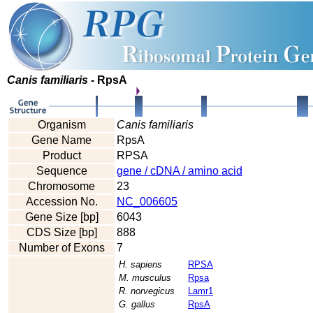
Canis familiaris
- RpsA
Organism
Canis familiaris
Gene Name
RpsA
Product
RPSA
Sequence
gene / cDNA / amino acid
Chromosome
23
Accession No.
NC_006605
Gene Size [bp]
6043
CDS Size [bp]
888
Number of Exons
7
H. sapiens
RPSA
M. musculus
Rpsa
R. norvegicus
Lamr1
G. gallus
RpsA