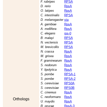
F. rubripes
RPSA
D. rerio
RpsA
O. latipes
RpsA
C. intestinalis
RPSA
D. melanogaster
sta
A. gambiae
RpsA
A. mellifera
RpsA
C. elegans
rps-0
B. malayi
RPSA
N. vectensis
RPSA
M. brevicollis
RPSA
N. crassa
RpsA
M. grisea
RpsA
F. graminearum
RpsA
S. nodorum
RpsA
Y. lipolytica
RpsA
S. pombe
RPSA-1
S. pombe
RPSA-2
S. cerevisiae
RPS0A
S. cerevisiae
RPS0B
C. cinereus
RpsA
C. neoformans
RpsA
Orthologs
U. maydis
RpsA
R. oryzae
RpsA-3