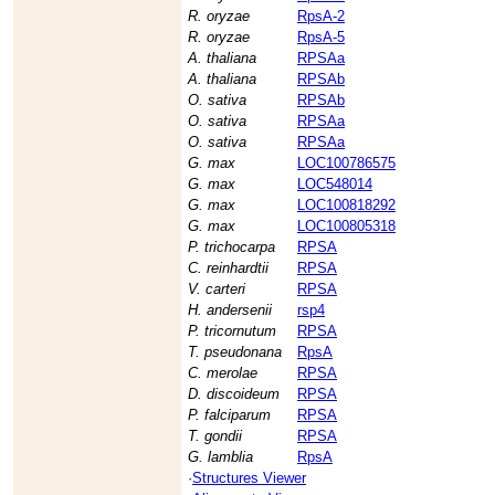
R. oryzae
RpsA-2
R. oryzae
RpsA-5
A. thaliana
RPSAa
A. thaliana
RPSAb
O. sativa
RPSAb
O. sativa
RPSAa
O. sativa
RPSAa
G. max
LOC100786575
G. max
LOC548014
G. max
LOC100818292
G. max
LOC100805318
P. trichocarpa
RPSA
C. reinhardtii
RPSA
V. carteri
RPSA
H. andersenii
rsp4
P. tricornutum
RPSA
T. pseudonana
RpsA
C. merolae
RPSA
D. discoideum
RPSA
P. falciparum
RPSA
T. gondii
RPSA
G. lamblia
RpsA
·
Structures Viewer