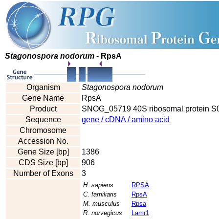
Stagonospora nodorum
- RpsA
Organism
Stagonospora nodorum
Gene Name
RpsA
Product
SNOG_05719 40S ribosomal protein S0
Sequence
gene / cDNA / amino acid
Chromosome
Accession No.
Gene Size [bp]
1386
CDS Size [bp]
906
Number of Exons
3
H. sapiens
RPSA
C. familiaris
RpsA
M. musculus
Rpsa
R. norvegicus
Lamr1