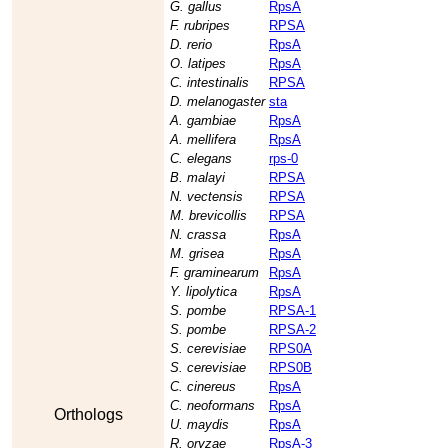
G. gallus
RpsA
F. rubripes
RPSA
D. rerio
RpsA
O. latipes
RpsA
C. intestinalis
RPSA
D. melanogaster
sta
A. gambiae
RpsA
A. mellifera
RpsA
C. elegans
rps-0
B. malayi
RPSA
N. vectensis
RPSA
M. brevicollis
RPSA
N. crassa
RpsA
M. grisea
RpsA
F. graminearum
RpsA
Y. lipolytica
RpsA
S. pombe
RPSA-1
S. pombe
RPSA-2
S. cerevisiae
RPS0A
S. cerevisiae
RPS0B
C. cinereus
RpsA
C. neoformans
RpsA
Orthologs
U. maydis
RpsA
R. oryzae
RpsA-3