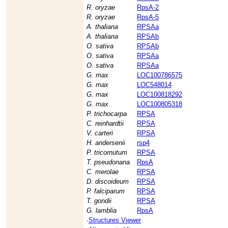
R. oryzae
RpsA-2
R. oryzae
RpsA-5
A. thaliana
RPSAa
A. thaliana
RPSAb
O. sativa
RPSAb
O. sativa
RPSAa
O. sativa
RPSAa
G. max
LOC100786575
G. max
LOC548014
G. max
LOC100818292
G. max
LOC100805318
P. trichocarpa
RPSA
C. reinhardtii
RPSA
V. carteri
RPSA
H. andersenii
rsp4
P. tricornutum
RPSA
T. pseudonana
RpsA
C. merolae
RPSA
D. discoideum
RPSA
P. falciparum
RPSA
T. gondii
RPSA
G. lamblia
RpsA
·
Structures Viewer