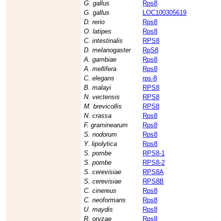
G. gallus
Rps8
G. gallus
LOC100305619
D. rerio
Rps8
O. latipes
Rps8
C. intestinalis
RPS8
D. melanogaster
RpS8
A. gambiae
Rps8
A. mellifera
Rps8
C. elegans
rps-8
B. malayi
RPS8
N. vectensis
RPS8
M. brevicollis
RPS8
N. crassa
Rps8
F. graminearum
Rps8
S. nodorum
Rps8
Y. lipolytica
Rps8
S. pombe
RPS8-1
S. pombe
RPS8-2
S. cerevisiae
RPS8A
S. cerevisiae
RPS8B
C. cinereus
Rps8
C. neoformans
Rps8
U. maydis
Rps8
R. oryzae
Rps8