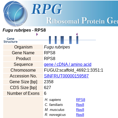
Fugu rubripes
- RPS8
Organism
Fugu rubripes
Gene Name
RPS8
Product
RPS8
Sequence
gene / cDNA / amino acid
Chromosome
FUGU2:scaffold_4692:1:3351:1
Accession No.
SINFRUT00000159587
Gene Size [bp]
2358
CDS Size [bp]
627
Number of Exons
6
H. sapiens
RPS8
C. familiaris
Rps8
M. musculus
Rps8
R. norvegicus
Rps8