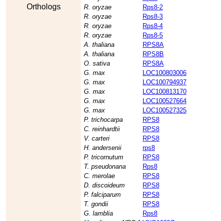
Orthologs
R. oryzae
Rps8-2
R. oryzae
Rps8-3
R. oryzae
Rps8-4
R. oryzae
Rps8-5
A. thaliana
RPS8A
A. thaliana
RPS8B
O. sativa
RPS8A
G. max
LOC100803006
G. max
LOC100794937
G. max
LOC100813170
G. max
LOC100527664
G. max
LOC100527325
P. trichocarpa
RPS8
C. reinhardtii
RPS8
V. carteri
RPS8
H. andersenii
rps8
P. tricornutum
RPS8
T. pseudonana
Rps8
C. merolae
RPS8
D. discoideum
RPS8
P. falciparum
RPS8
T. gondii
RPS8
G. lamblia
Rps8