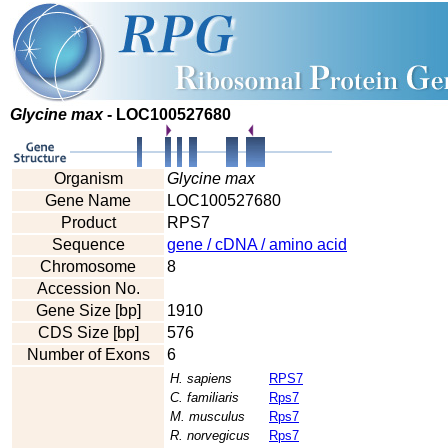
Glycine max
- LOC100527680
Organism
Glycine max
Gene Name
LOC100527680
Product
RPS7
Sequence
gene / cDNA / amino acid
Chromosome
8
Accession No.
Gene Size [bp]
1910
CDS Size [bp]
576
Number of Exons
6
H. sapiens
RPS7
C. familiaris
Rps7
M. musculus
Rps7
R. norvegicus
Rps7