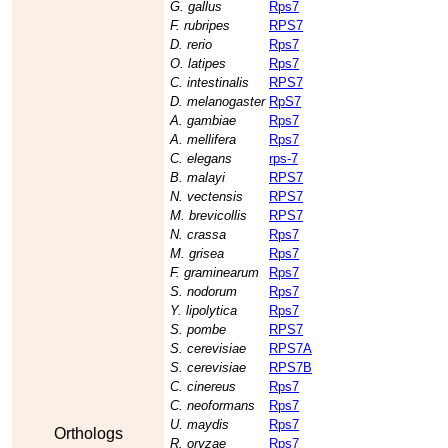
G. gallus
Rps7
F. rubripes
RPS7
D. rerio
Rps7
O. latipes
Rps7
C. intestinalis
RPS7
D. melanogaster
RpS7
A. gambiae
Rps7
A. mellifera
Rps7
C. elegans
rps-7
B. malayi
RPS7
N. vectensis
RPS7
M. brevicollis
RPS7
N. crassa
Rps7
M. grisea
Rps7
F. graminearum
Rps7
S. nodorum
Rps7
Y. lipolytica
Rps7
S. pombe
RPS7
S. cerevisiae
RPS7A
S. cerevisiae
RPS7B
C. cinereus
Rps7
C. neoformans
Rps7
U. maydis
Rps7
Orthologs
R. oryzae
Rps7