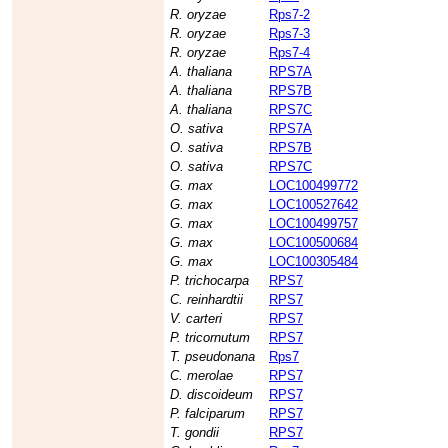
R. oryzae
Rps7-2
R. oryzae
Rps7-3
R. oryzae
Rps7-4
A. thaliana
RPS7A
A. thaliana
RPS7B
A. thaliana
RPS7C
O. sativa
RPS7A
O. sativa
RPS7B
O. sativa
RPS7C
G. max
LOC100499772
G. max
LOC100527642
G. max
LOC100499757
G. max
LOC100500684
G. max
LOC100305484
P. trichocarpa
RPS7
C. reinhardtii
RPS7
V. carteri
RPS7
P. tricornutum
RPS7
T. pseudonana
Rps7
C. merolae
RPS7
D. discoideum
RPS7
P. falciparum
RPS7
T. gondii
RPS7