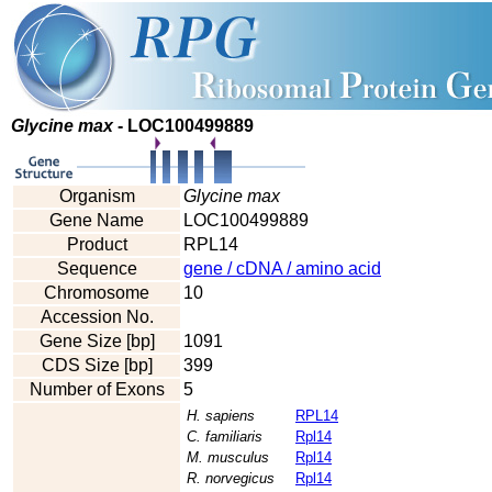
Glycine max
- LOC100499889
Organism
Glycine max
Gene Name
LOC100499889
Product
RPL14
Sequence
gene / cDNA / amino acid
Chromosome
10
Accession No.
Gene Size [bp]
1091
CDS Size [bp]
399
Number of Exons
5
H. sapiens
RPL14
C. familiaris
Rpl14
M. musculus
Rpl14
R. norvegicus
Rpl14