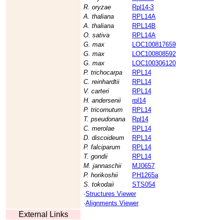
R. oryzae
Rpl14-3
A. thaliana
RPL14A
A. thaliana
RPL14B
O. sativa
RPL14A
G. max
LOC100817659
G. max
LOC100808592
G. max
LOC100306120
P. trichocarpa
RPL14
C. reinhardtii
RPL14
V. carteri
RPL14
H. andersenii
rpl14
P. tricornutum
RPL14
T. pseudonana
Rpl14
C. merolae
RPL14
D. discoideum
RPL14
P. falciparum
RPL14
T. gondii
RPL14
M. jannaschii
MJ0657
P. horikoshii
PH1265a
S. tokodaii
STS054
·
Structures Viewer
·
Alignments Viewer
External Links