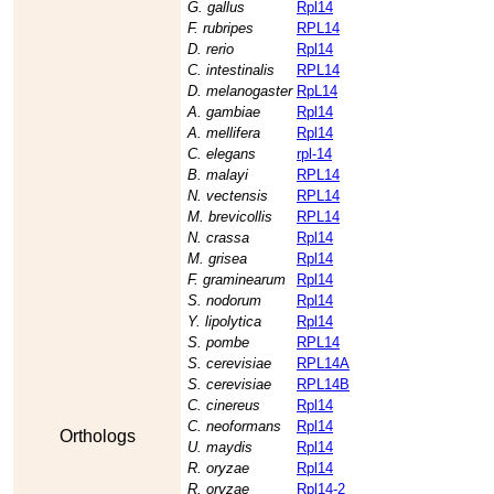
G. gallus
Rpl14
F. rubripes
RPL14
D. rerio
Rpl14
C. intestinalis
RPL14
D. melanogaster
RpL14
A. gambiae
Rpl14
A. mellifera
Rpl14
C. elegans
rpl-14
B. malayi
RPL14
N. vectensis
RPL14
M. brevicollis
RPL14
N. crassa
Rpl14
M. grisea
Rpl14
F. graminearum
Rpl14
S. nodorum
Rpl14
Y. lipolytica
Rpl14
S. pombe
RPL14
S. cerevisiae
RPL14A
S. cerevisiae
RPL14B
C. cinereus
Rpl14
C. neoformans
Rpl14
Orthologs
U. maydis
Rpl14
R. oryzae
Rpl14
R. oryzae
Rpl14-2