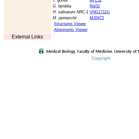
T. gondii
RPL32
G. lamblia
Rpl32
H. salinarum NRC-1
VNG1711G
M. jannaschii
MJ0472
·
Structures Viewer
·
Alignments Viewer
External Links
Copyright