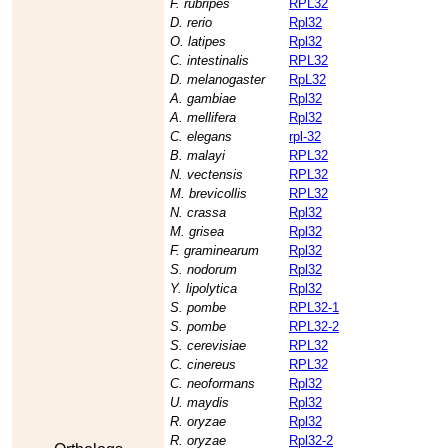
F. rubripes
RPL32
D. rerio
Rpl32
O. latipes
Rpl32
C. intestinalis
RPL32
D. melanogaster
RpL32
A. gambiae
Rpl32
A. mellifera
Rpl32
C. elegans
rpl-32
B. malayi
RPL32
N. vectensis
RPL32
M. brevicollis
RPL32
N. crassa
Rpl32
M. grisea
Rpl32
F. graminearum
Rpl32
S. nodorum
Rpl32
Y. lipolytica
Rpl32
S. pombe
RPL32-1
S. pombe
RPL32-2
S. cerevisiae
RPL32
C. cinereus
RPL32
C. neoformans
Rpl32
U. maydis
Rpl32
R. oryzae
Rpl32
R. oryzae
Rpl32-2