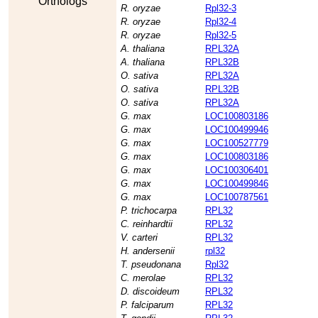
Orthologs
R. oryzae
Rpl32-3
R. oryzae
Rpl32-4
R. oryzae
Rpl32-5
A. thaliana
RPL32A
A. thaliana
RPL32B
O. sativa
RPL32A
O. sativa
RPL32B
O. sativa
RPL32A
G. max
LOC100803186
G. max
LOC100499946
G. max
LOC100527779
G. max
LOC100803186
G. max
LOC100306401
G. max
LOC100499846
G. max
LOC100787561
P. trichocarpa
RPL32
C. reinhardtii
RPL32
V. carteri
RPL32
H. andersenii
rpl32
T. pseudonana
Rpl32
C. merolae
RPL32
D. discoideum
RPL32
P. falciparum
RPL32