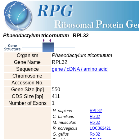
Phaeodactylum tricornutum
- RPL32
Organism
Phaeodactylum tricornutum
Gene Name
RPL32
Sequence
gene / cDNA / amino acid
Chromosome
Accession No.
Gene Size [bp]
550
CDS Size [bp]
411
Number of Exons
1
H. sapiens
RPL32
C. familiaris
Rpl32
M. musculus
Rpl32
R. norvegicus
LOC362421
G. gallus
Rpl32