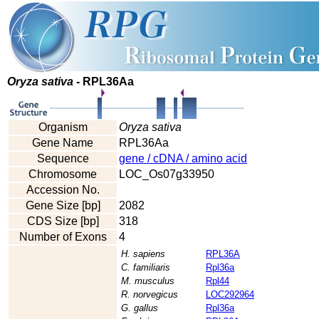
Oryza sativa
- RPL36Aa
Organism
Oryza sativa
Gene Name
RPL36Aa
Sequence
gene / cDNA / amino acid
Chromosome
LOC_Os07g33950
Accession No.
Gene Size [bp]
2082
CDS Size [bp]
318
Number of Exons
4
H. sapiens
RPL36A
C. familiaris
Rpl36a
M. musculus
Rpl44
R. norvegicus
LOC292964
G. gallus
Rpl36a