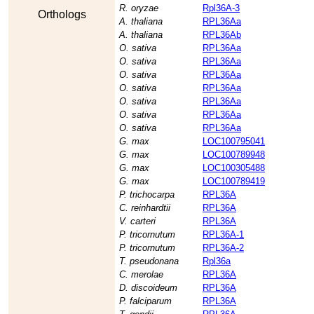
R. oryzae
Rpl36A-3
Orthologs
A. thaliana
RPL36Aa
A. thaliana
RPL36Ab
O. sativa
RPL36Aa
O. sativa
RPL36Aa
O. sativa
RPL36Aa
O. sativa
RPL36Aa
O. sativa
RPL36Aa
O. sativa
RPL36Aa
O. sativa
RPL36Aa
G. max
LOC100795041
G. max
LOC100789948
G. max
LOC100305488
G. max
LOC100789419
P. trichocarpa
RPL36A
C. reinhardtii
RPL36A
V. carteri
RPL36A
P. tricornutum
RPL36A-1
P. tricornutum
RPL36A-2
T. pseudonana
Rpl36a
C. merolae
RPL36A
D. discoideum
RPL36A
P. falciparum
RPL36A