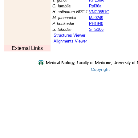
T. gondii
RPL36A
G. lamblia
Rpl36a
H. salinarum NRC-1
VNG0551G
M. jannaschii
MJ0249
P. horikoshii
PH1940
S. tokodaii
STS106
·
Structures Viewer
·
Alignments Viewer
External Links
Copyright