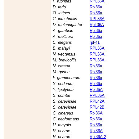
F. rubripes
RPL36A
D. rerio
Rpl36a
O. latipes
Rpl36a
C. intestinalis
RPL36A
D. melanogaster
RpL36A
A. gambiae
Rpl36a
A. mellifera
Rpl36a
C. elegans
rpl-41
B. malayi
RPL36A
N. vectensis
RPL36A
M. brevicollis
RPL36A
N. crassa
Rpl36a
M. grisea
Rpl36a
F. graminearum
Rpl36a
S. nodorum
Rpl36a
Y. lipolytica
Rpl36A
S. pombe
RPL36A
S. cerevisiae
RPL42A
S. cerevisiae
RPL42B
C. cinereus
Rpl36A
C. neoformans
Rpl36a
U. maydis
Rpl36a
R. oryzae
Rpl36A
R. oryzae
Rpl36A-2