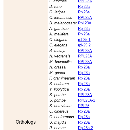
F. rubripes
RPL23A
D. rerio
Rpl23a
O. latipes
Rpl23a
C. intestinalis
RPL23A
D. melanogaster
RpL23A
A. gambiae
Rpl23a
A. mellifera
Rpl23a
C. elegans
rpl-25.1
C. elegans
rpl-25.2
B. malayi
RPL23A
N. vectensis
RPL23A
M. brevicollis
RPL23A
N. crassa
Rpl23a
M. grisea
Rpl23a
F. graminearum
Rpl23a
S. nodorum
Rpl23a
Y. lipolytica
Rpl23a
S. pombe
RPL23A
S. pombe
RPL23A-2
S. cerevisiae
RPL25
C. cinereus
Rpl23a
C. neoformans
Rpl23a
Orthologs
U. maydis
Rpl23a
R. oryzae
Rpl23a-2