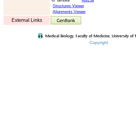
G. lamblia
Rpl23a
·
Structures Viewer
·
Alignments Viewer
External Links
Copyright