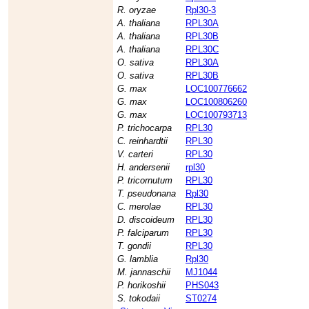
R. oryzae
Rpl30-3
A. thaliana
RPL30A
A. thaliana
RPL30B
A. thaliana
RPL30C
O. sativa
RPL30A
O. sativa
RPL30B
G. max
LOC100776662
G. max
LOC100806260
G. max
LOC100793713
P. trichocarpa
RPL30
C. reinhardtii
RPL30
V. carteri
RPL30
H. andersenii
rpl30
P. tricornutum
RPL30
T. pseudonana
Rpl30
C. merolae
RPL30
D. discoideum
RPL30
P. falciparum
RPL30
T. gondii
RPL30
G. lamblia
Rpl30
M. jannaschii
MJ1044
P. horikoshii
PHS043
S. tokodaii
ST0274