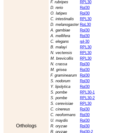
F. rubripes
RPL30
D. rerio
Rpl30
O. latipes
Rpl30
C. intestinalis
RPL30
D. melanogaster
RpL30
A. gambiae
Rpl30
A. mellifera
Rpl30
C. elegans
rpl-30
B. malayi
RPL30
N. vectensis
RPL30
M. brevicollis
RPL30
N. crassa
Rpl30
M. grisea
Rpl30
F. graminearum
Rpl30
S. nodorum
Rpl30
Y. lipolytica
Rpl30
S. pombe
RPL30-1
S. pombe
RPL30-2
S. cerevisiae
RPL30
C. cinereus
Rpl30
C. neoformans
Rpl30
U. maydis
Rpl30
Orthologs
R. oryzae
Rpl30
R. oryzae
Rpl30-2