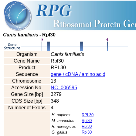
Canis familiaris
- Rpl30
Organism
Canis familiaris
Gene Name
Rpl30
Product
RPL30
Sequence
gene / cDNA / amino acid
Chromosome
13
Accession No.
NC_006595
Gene Size [bp]
3279
CDS Size [bp]
348
Number of Exons
4
H. sapiens
RPL30
M. musculus
Rpl30
R. norvegicus
Rpl30
G. gallus
Rpl30