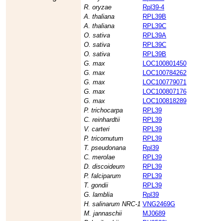
R. oryzae
Rpl39-4
A. thaliana
RPL39B
A. thaliana
RPL39C
O. sativa
RPL39A
O. sativa
RPL39C
O. sativa
RPL39B
G. max
LOC100801450
G. max
LOC100784262
G. max
LOC100779071
G. max
LOC100807176
G. max
LOC100818289
P. trichocarpa
RPL39
C. reinhardtii
RPL39
V. carteri
RPL39
P. tricornutum
RPL39
T. pseudonana
Rpl39
C. merolae
RPL39
D. discoideum
RPL39
P. falciparum
RPL39
T. gondii
RPL39
G. lamblia
Rpl39
H. salinarum NRC-1
VNG2469G
M. jannaschii
MJ0689