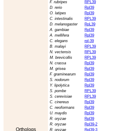
F. rubripes
RPL39
D. rerio
Rpl39
O. latipes
Rpl39
C. intestinalis
RPL39
D. melanogaster
RpL39
A. gambiae
Rpl39
A. mellifera
Rpl39
C. elegans
rpl-39
B. malayi
RPL39
N. vectensis
RPL39
M. brevicollis
RPL39
N. crassa
Rpl39
M. grisea
Rpl39
F. graminearum
Rpl39
S. nodorum
Rpl39
Y. lipolytica
Rpl39
S. pombe
RPL39
S. cerevisiae
RPL39
C. cinereus
Rpl39
C. neoformans
Rpl39
U. maydis
Rpl39
R. oryzae
Rpl39
R. oryzae
Rpl39-2
Orthologs
R. oryzae
Rpl39-3