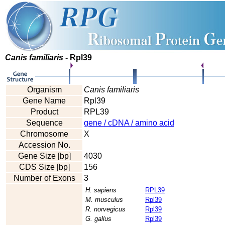
Canis familiaris
- Rpl39
Organism
Canis familiaris
Gene Name
Rpl39
Product
RPL39
Sequence
gene / cDNA / amino acid
Chromosome
X
Accession No.
Gene Size [bp]
4030
CDS Size [bp]
156
Number of Exons
3
H. sapiens
RPL39
M. musculus
Rpl39
R. norvegicus
Rpl39
G. gallus
Rpl39