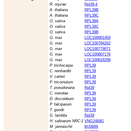
R. oryzae
Rpl39-4
A. thaliana
RPL39B
A. thaliana
RPL39C
O. sativa
RPL39A
O. sativa
RPL39C
O. sativa
RPL39B
G. max
LOC100801450
G. max
LOC100784262
G. max
LOC100779071
G. max
LOC100807176
G. max
LOC100818289
P. trichocarpa
RPL39
C. reinhardtii
RPL39
V. carteri
RPL39
P. tricornutum
RPL39
T. pseudonana
Rpl39
C. merolae
RPL39
D. discoideum
RPL39
P. falciparum
RPL39
T. gondii
RPL39
G. lamblia
Rpl39
H. salinarum NRC-1
VNG2469G
M. jannaschii
MJ0689