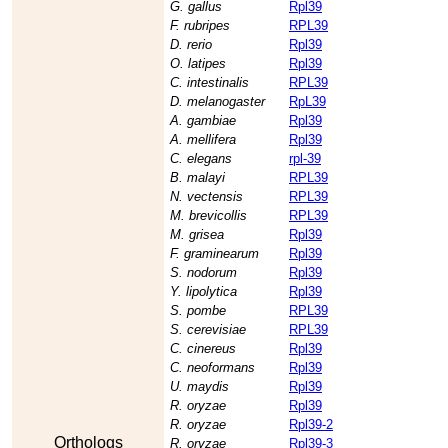
G. gallus
Rpl39
F. rubripes
RPL39
D. rerio
Rpl39
O. latipes
Rpl39
C. intestinalis
RPL39
D. melanogaster
RpL39
A. gambiae
Rpl39
A. mellifera
Rpl39
C. elegans
rpl-39
B. malayi
RPL39
N. vectensis
RPL39
M. brevicollis
RPL39
M. grisea
Rpl39
F. graminearum
Rpl39
S. nodorum
Rpl39
Y. lipolytica
Rpl39
S. pombe
RPL39
S. cerevisiae
RPL39
C. cinereus
Rpl39
C. neoformans
Rpl39
U. maydis
Rpl39
R. oryzae
Rpl39
R. oryzae
Rpl39-2
Orthologs
R. oryzae
Rpl39-3