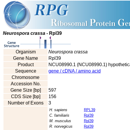
Neurospora crassa
- Rpl39
Organism
Neurospora crassa
Gene Name
Rpl39
Product
NCU08990.1 (NCU08990.1) hypothetical
Sequence
gene / cDNA / amino acid
Chromosome
Accession No.
Gene Size [bp]
597
CDS Size [bp]
156
Number of Exons
3
H. sapiens
RPL39
C. familiaris
Rpl39
M. musculus
Rpl39
R. norvegicus
Rpl39