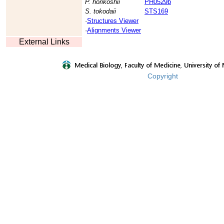
P. horikoshii
PH0529b
S. tokodaii
STS169
·
Structures Viewer
·
Alignments Viewer
External Links
Copyright