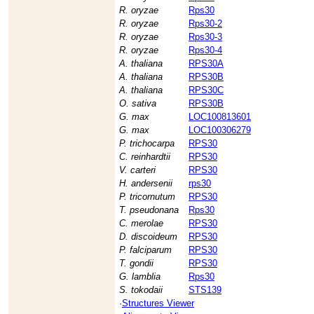
R. oryzae
Rps30
R. oryzae
Rps30-2
R. oryzae
Rps30-3
R. oryzae
Rps30-4
A. thaliana
RPS30A
A. thaliana
RPS30B
A. thaliana
RPS30C
O. sativa
RPS30B
G. max
LOC100813601
G. max
LOC100306279
P. trichocarpa
RPS30
C. reinhardtii
RPS30
V. carteri
RPS30
H. andersenii
rps30
P. tricornutum
RPS30
T. pseudonana
Rps30
C. merolae
RPS30
D. discoideum
RPS30
P. falciparum
RPS30
T. gondii
RPS30
G. lamblia
Rps30
S. tokodaii
STS139
·
Structures Viewer