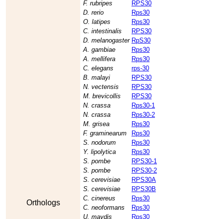
F. rubripes
RPS30
D. rerio
Rps30
O. latipes
Rps30
C. intestinalis
RPS30
D. melanogaster
RpS30
A. gambiae
Rps30
A. mellifera
Rps30
C. elegans
rps-30
B. malayi
RPS30
N. vectensis
RPS30
M. brevicollis
RPS30
N. crassa
Rps30-1
N. crassa
Rps30-2
M. grisea
Rps30
F. graminearum
Rps30
S. nodorum
Rps30
Y. lipolytica
Rps30
S. pombe
RPS30-1
S. pombe
RPS30-2
S. cerevisiae
RPS30A
S. cerevisiae
RPS30B
C. cinereus
Rps30
Orthologs
C. neoformans
Rps30
U. maydis
Rps30