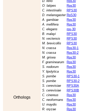
D. rerio
Rps30
O. latipes
Rps30
C. intestinalis
RPS30
D. melanogaster
RpS30
A. gambiae
Rps30
A. mellifera
Rps30
C. elegans
rps-30
B. malayi
RPS30
N. vectensis
RPS30
M. brevicollis
RPS30
N. crassa
Rps30-1
N. crassa
Rps30-2
M. grisea
Rps30
F. graminearum
Rps30
S. nodorum
Rps30
Y. lipolytica
Rps30
S. pombe
RPS30-1
S. pombe
RPS30-2
S. cerevisiae
RPS30A
S. cerevisiae
RPS30B
C. cinereus
Rps30
Orthologs
C. neoformans
Rps30
U. maydis
Rps30
R. oryzae
Rps30