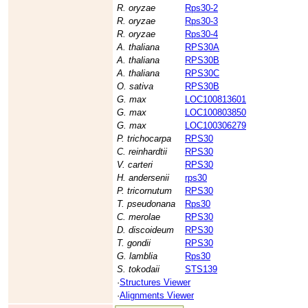
R. oryzae
Rps30-2
R. oryzae
Rps30-3
R. oryzae
Rps30-4
A. thaliana
RPS30A
A. thaliana
RPS30B
A. thaliana
RPS30C
O. sativa
RPS30B
G. max
LOC100813601
G. max
LOC100803850
G. max
LOC100306279
P. trichocarpa
RPS30
C. reinhardtii
RPS30
V. carteri
RPS30
H. andersenii
rps30
P. tricornutum
RPS30
T. pseudonana
Rps30
C. merolae
RPS30
D. discoideum
RPS30
T. gondii
RPS30
G. lamblia
Rps30
S. tokodaii
STS139
·
Structures Viewer
·
Alignments Viewer