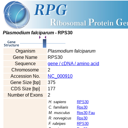
Plasmodium falciparum
- RPS30
Organism
Plasmodium falciparum
Gene Name
RPS30
Sequence
gene / cDNA / amino acid
Chromosome
2
Accession No.
NC_000910
Gene Size [bp]
375
CDS Size [bp]
177
Number of Exons
2
H. sapiens
RPS30
C. familiaris
Rps30
M. musculus
Rps30,Fau
R. norvegicus
Rps30
F. rubripes
RPS30