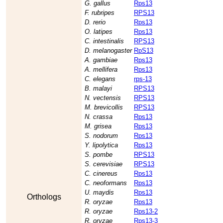
G. gallus
Rps13
F. rubripes
RPS13
D. rerio
Rps13
O. latipes
Rps13
C. intestinalis
RPS13
D. melanogaster
RpS13
A. gambiae
Rps13
A. mellifera
Rps13
C. elegans
rps-13
B. malayi
RPS13
N. vectensis
RPS13
M. brevicollis
RPS13
N. crassa
Rps13
M. grisea
Rps13
S. nodorum
Rps13
Y. lipolytica
Rps13
S. pombe
RPS13
S. cerevisiae
RPS13
C. cinereus
Rps13
C. neoformans
Rps13
U. maydis
Rps13
Orthologs
R. oryzae
Rps13
R. oryzae
Rps13-2
R. oryzae
Rps13-3