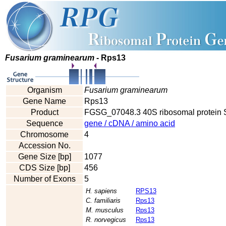
Fusarium graminearum
- Rps13
Organism
Fusarium graminearum
Gene Name
Rps13
Product
FGSG_07048.3 40S ribosomal protein 
Sequence
gene / cDNA / amino acid
Chromosome
4
Accession No.
Gene Size [bp]
1077
CDS Size [bp]
456
Number of Exons
5
H. sapiens
RPS13
C. familiaris
Rps13
M. musculus
Rps13
R. norvegicus
Rps13