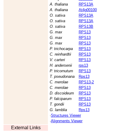
A. thaliana
RPS13A
A. thaliana
At4g00100
O. sativa
RPS13A
O. sativa
RPS13A
O. sativa
RPS13B
G. max
RPS13
G. max
RPS13
G. max
RPS13
P. trichocarpa
RPS13
C. reinhardtii
RPS13
V. carteri
RPS13
H. andersenii
rps13
P. tricornutum
RPS13
T. pseudonana
Rps13
C. merolae
RPS13-2
C. merolae
RPS13
D. discoideum
RPS13
P. falciparum
RPS13
T. gondii
RPS13
G. lamblia
Rps13
·
Structures Viewer
·
Alignments Viewer
External Links