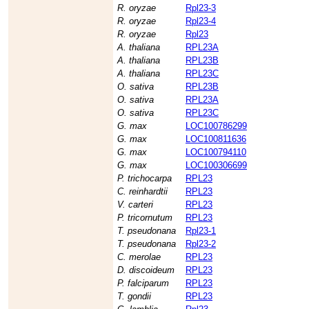
R. oryzae
Rpl23-3
R. oryzae
Rpl23-4
R. oryzae
Rpl23
A. thaliana
RPL23A
A. thaliana
RPL23B
A. thaliana
RPL23C
O. sativa
RPL23B
O. sativa
RPL23A
O. sativa
RPL23C
G. max
LOC100786299
G. max
LOC100811636
G. max
LOC100794110
G. max
LOC100306699
P. trichocarpa
RPL23
C. reinhardtii
RPL23
V. carteri
RPL23
P. tricornutum
RPL23
T. pseudonana
Rpl23-1
T. pseudonana
Rpl23-2
C. merolae
RPL23
D. discoideum
RPL23
P. falciparum
RPL23
T. gondii
RPL23