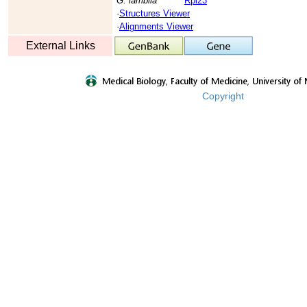
G. lamblia
Rpl23
·
Structures Viewer
·
Alignments Viewer
External Links
Copyright