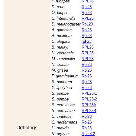
F. rubripes
RPL23
D. rerio
Rpl23
O. latipes
Rpl23
C. intestinalis
RPL23
D. melanogaster
RpL23
A. gambiae
Rpl23
A. mellifera
Rpl23
C. elegans
rpl-23
B. malayi
RPL23
N. vectensis
RPL23
M. brevicollis
RPL23
N. crassa
Rpl23
M. grisea
Rpl23
F. graminearum
Rpl23
S. nodorum
Rpl23
Y. lipolytica
Rpl23
S. pombe
RPL23-1
S. pombe
RPL23-2
S. cerevisiae
RPL23A
S. cerevisiae
RPL23B
C. cinereus
Rpl23
C. neoformans
Rpl23
Orthologs
U. maydis
Rpl23
R. oryzae
Rpl23-2