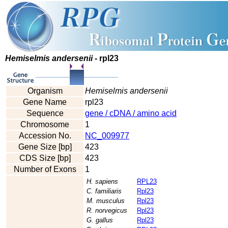
Hemiselmis andersenii
- rpl23
Organism
Hemiselmis andersenii
Gene Name
rpl23
Sequence
gene / cDNA / amino acid
Chromosome
1
Accession No.
NC_009977
Gene Size [bp]
423
CDS Size [bp]
423
Number of Exons
1
H. sapiens
RPL23
C. familiaris
Rpl23
M. musculus
Rpl23
R. norvegicus
Rpl23
G. gallus
Rpl23