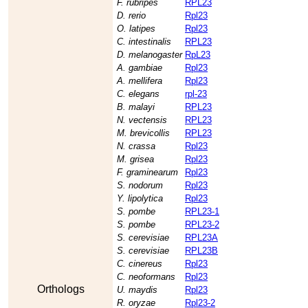
F. rubripes
RPL23
D. rerio
Rpl23
O. latipes
Rpl23
C. intestinalis
RPL23
D. melanogaster
RpL23
A. gambiae
Rpl23
A. mellifera
Rpl23
C. elegans
rpl-23
B. malayi
RPL23
N. vectensis
RPL23
M. brevicollis
RPL23
N. crassa
Rpl23
M. grisea
Rpl23
F. graminearum
Rpl23
S. nodorum
Rpl23
Y. lipolytica
Rpl23
S. pombe
RPL23-1
S. pombe
RPL23-2
S. cerevisiae
RPL23A
S. cerevisiae
RPL23B
C. cinereus
Rpl23
C. neoformans
Rpl23
Orthologs
U. maydis
Rpl23
R. oryzae
Rpl23-2