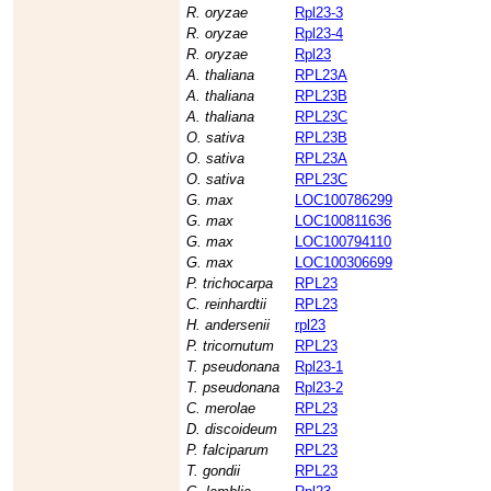
R. oryzae
Rpl23-3
R. oryzae
Rpl23-4
R. oryzae
Rpl23
A. thaliana
RPL23A
A. thaliana
RPL23B
A. thaliana
RPL23C
O. sativa
RPL23B
O. sativa
RPL23A
O. sativa
RPL23C
G. max
LOC100786299
G. max
LOC100811636
G. max
LOC100794110
G. max
LOC100306699
P. trichocarpa
RPL23
C. reinhardtii
RPL23
H. andersenii
rpl23
P. tricornutum
RPL23
T. pseudonana
Rpl23-1
T. pseudonana
Rpl23-2
C. merolae
RPL23
D. discoideum
RPL23
P. falciparum
RPL23
T. gondii
RPL23