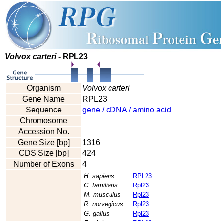
Volvox carteri
- RPL23
Organism
Volvox carteri
Gene Name
RPL23
Sequence
gene / cDNA / amino acid
Chromosome
Accession No.
Gene Size [bp]
1316
CDS Size [bp]
424
Number of Exons
4
H. sapiens
RPL23
C. familiaris
Rpl23
M. musculus
Rpl23
R. norvegicus
Rpl23
G. gallus
Rpl23