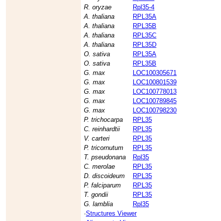
R. oryzae
Rpl35-4
A. thaliana
RPL35A
A. thaliana
RPL35B
A. thaliana
RPL35C
A. thaliana
RPL35D
O. sativa
RPL35A
O. sativa
RPL35B
G. max
LOC100305671
G. max
LOC100801539
G. max
LOC100778013
G. max
LOC100789845
G. max
LOC100798230
P. trichocarpa
RPL35
C. reinhardtii
RPL35
V. carteri
RPL35
P. tricornutum
RPL35
T. pseudonana
Rpl35
C. merolae
RPL35
D. discoideum
RPL35
P. falciparum
RPL35
T. gondii
RPL35
G. lamblia
Rpl35
·
Structures Viewer