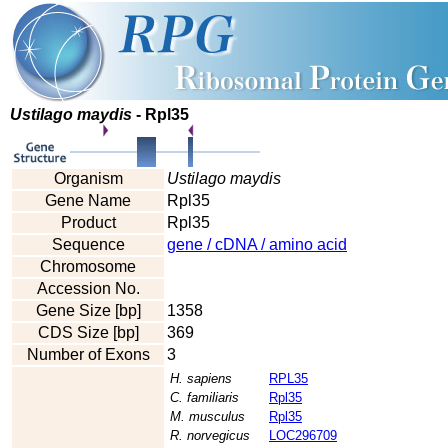
Ustilago maydis
- Rpl35
Organism
Ustilago maydis
Gene Name
Rpl35
Product
Rpl35
Sequence
gene / cDNA / amino acid
Chromosome
Accession No.
Gene Size [bp]
1358
CDS Size [bp]
369
Number of Exons
3
H. sapiens
RPL35
C. familiaris
Rpl35
M. musculus
Rpl35
R. norvegicus
LOC296709