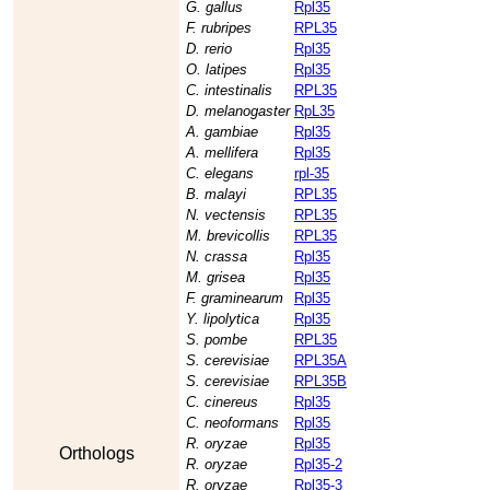
G. gallus
Rpl35
F. rubripes
RPL35
D. rerio
Rpl35
O. latipes
Rpl35
C. intestinalis
RPL35
D. melanogaster
RpL35
A. gambiae
Rpl35
A. mellifera
Rpl35
C. elegans
rpl-35
B. malayi
RPL35
N. vectensis
RPL35
M. brevicollis
RPL35
N. crassa
Rpl35
M. grisea
Rpl35
F. graminearum
Rpl35
Y. lipolytica
Rpl35
S. pombe
RPL35
S. cerevisiae
RPL35A
S. cerevisiae
RPL35B
C. cinereus
Rpl35
C. neoformans
Rpl35
R. oryzae
Rpl35
Orthologs
R. oryzae
Rpl35-2
R. oryzae
Rpl35-3