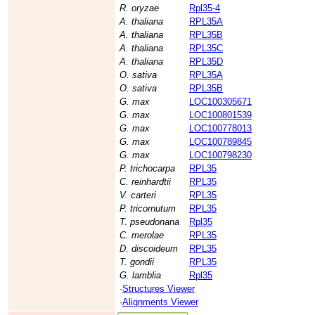
R. oryzae
Rpl35-4
A. thaliana
RPL35A
A. thaliana
RPL35B
A. thaliana
RPL35C
A. thaliana
RPL35D
O. sativa
RPL35A
O. sativa
RPL35B
G. max
LOC100305671
G. max
LOC100801539
G. max
LOC100778013
G. max
LOC100789845
G. max
LOC100798230
P. trichocarpa
RPL35
C. reinhardtii
RPL35
V. carteri
RPL35
P. tricornutum
RPL35
T. pseudonana
Rpl35
C. merolae
RPL35
D. discoideum
RPL35
T. gondii
RPL35
G. lamblia
Rpl35
·
Structures Viewer
·
Alignments Viewer