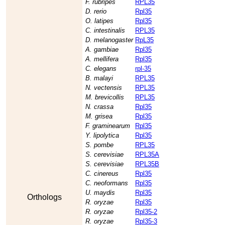
F. rubripes
RPL35
D. rerio
Rpl35
O. latipes
Rpl35
C. intestinalis
RPL35
D. melanogaster
RpL35
A. gambiae
Rpl35
A. mellifera
Rpl35
C. elegans
rpl-35
B. malayi
RPL35
N. vectensis
RPL35
M. brevicollis
RPL35
N. crassa
Rpl35
M. grisea
Rpl35
F. graminearum
Rpl35
Y. lipolytica
Rpl35
S. pombe
RPL35
S. cerevisiae
RPL35A
S. cerevisiae
RPL35B
C. cinereus
Rpl35
C. neoformans
Rpl35
U. maydis
Rpl35
Orthologs
R. oryzae
Rpl35
R. oryzae
Rpl35-2
R. oryzae
Rpl35-3