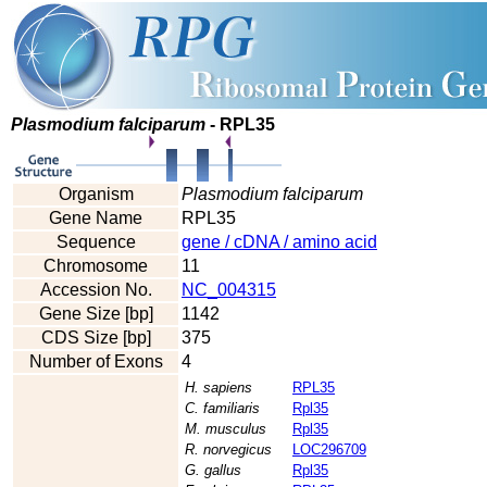
Plasmodium falciparum
- RPL35
Organism
Plasmodium falciparum
Gene Name
RPL35
Sequence
gene / cDNA / amino acid
Chromosome
11
Accession No.
NC_004315
Gene Size [bp]
1142
CDS Size [bp]
375
Number of Exons
4
H. sapiens
RPL35
C. familiaris
Rpl35
M. musculus
Rpl35
R. norvegicus
LOC296709
G. gallus
Rpl35