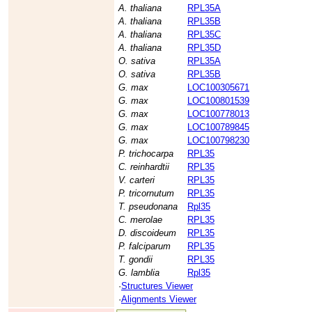
A. thaliana
RPL35A
A. thaliana
RPL35B
A. thaliana
RPL35C
A. thaliana
RPL35D
O. sativa
RPL35A
O. sativa
RPL35B
G. max
LOC100305671
G. max
LOC100801539
G. max
LOC100778013
G. max
LOC100789845
G. max
LOC100798230
P. trichocarpa
RPL35
C. reinhardtii
RPL35
V. carteri
RPL35
P. tricornutum
RPL35
T. pseudonana
Rpl35
C. merolae
RPL35
D. discoideum
RPL35
P. falciparum
RPL35
T. gondii
RPL35
G. lamblia
Rpl35
·
Structures Viewer
·
Alignments Viewer