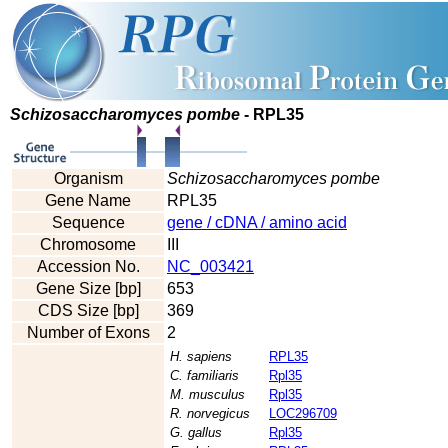
Schizosaccharomyces pombe
- RPL35
Organism
Schizosaccharomyces pombe
Gene Name
RPL35
Sequence
gene / cDNA / amino acid
Chromosome
III
Accession No.
NC_003421
Gene Size [bp]
653
CDS Size [bp]
369
Number of Exons
2
H. sapiens
RPL35
C. familiaris
Rpl35
M. musculus
Rpl35
R. norvegicus
LOC296709
G. gallus
Rpl35