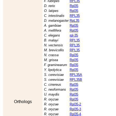
F. rubripes
RPL35
D. rerio
Rpl35
O. latipes
Rpl35
C. intestinalis
RPL35
D. melanogaster
RpL35
A. gambiae
Rpl35
A. mellifera
Rpl35
C. elegans
rpl-35
B. malayi
RPL35
N. vectensis
RPL35
M. brevicollis
RPL35
N. crassa
Rpl35
M. grisea
Rpl35
F. graminearum
Rpl35
Y. lipolytica
Rpl35
S. cerevisiae
RPL35A
S. cerevisiae
RPL35B
C. cinereus
Rpl35
C. neoformans
Rpl35
U. maydis
Rpl35
R. oryzae
Rpl35
Orthologs
R. oryzae
Rpl35-2
R. oryzae
Rpl35-3
R. oryzae
Rpl35-4