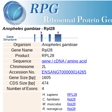
Anopheles gambiae
- Rpl28
Organism
Anopheles gambiae
Gene Name
Rpl28
Product
RPL28
Sequence
gene / cDNA / amino acid
Chromosome
2L
Accession No.
ENSANGT00000014265
Gene Size [bp]
1605
CDS Size [bp]
474
Number of Exons
4
H. sapiens
RPL28
C. familiaris
Rpl28
M. musculus
Rpl28
R. norvegicus
Rpl28