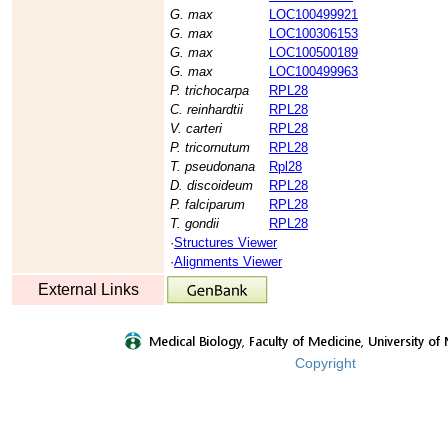
G. max
LOC100499921
G. max
LOC100306153
G. max
LOC100500189
G. max
LOC100499963
P. trichocarpa
RPL28
C. reinhardtii
RPL28
V. carteri
RPL28
P. tricornutum
RPL28
T. pseudonana
Rpl28
D. discoideum
RPL28
P. falciparum
RPL28
T. gondii
RPL28
·
Structures Viewer
·
Alignments Viewer
External Links
Copyright