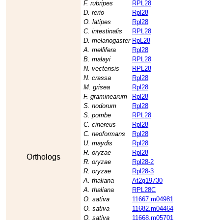
F. rubripes
RPL28
D. rerio
Rpl28
O. latipes
Rpl28
C. intestinalis
RPL28
D. melanogaster
RpL28
A. mellifera
Rpl28
B. malayi
RPL28
N. vectensis
RPL28
N. crassa
Rpl28
M. grisea
Rpl28
F. graminearum
Rpl28
S. nodorum
Rpl28
S. pombe
RPL28
C. cinereus
Rpl28
C. neoformans
Rpl28
U. maydis
Rpl28
R. oryzae
Rpl28
Orthologs
R. oryzae
Rpl28-2
R. oryzae
Rpl28-3
A. thaliana
At2g19730
A. thaliana
RPL28C
O. sativa
11667.m04981
O. sativa
11682.m04464
O. sativa
11668.m05701