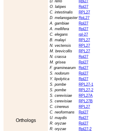
D. rerio
Rpl27
O. latipes
Rpl27
C. intestinalis
RPL27
D. melanogaster
RpL27
A. gambiae
Rpl27
A. mellifera
Rpl27
C. elegans
rpl-27
B. malayi
RPL27
N. vectensis
RPL27
M. brevicollis
RPL27
N. crassa
Rpl27
M. grisea
Rpl27
F. graminearum
Rpl27
S. nodorum
Rpl27
Y. lipolytica
Rpl27
S. pombe
RPL27-1
S. pombe
RPL27-2
S. cerevisiae
RPL27A
S. cerevisiae
RPL27B
C. cinereus
RPL27
C. neoformans
Rpl27
U. maydis
Rpl27
Orthologs
R. oryzae
Rpl27
R. oryzae
Rpl27-2