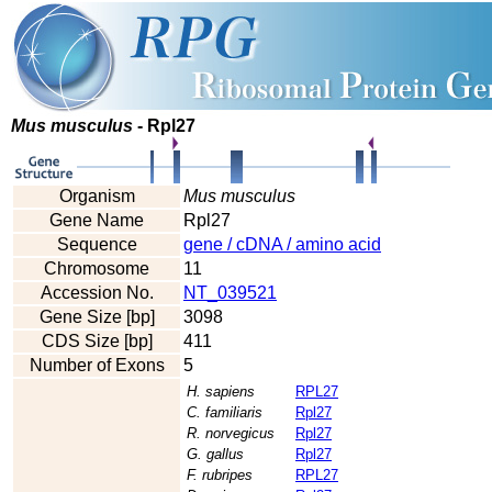
Mus musculus
- Rpl27
Organism
Mus musculus
Gene Name
Rpl27
Sequence
gene / cDNA / amino acid
Chromosome
11
Accession No.
NT_039521
Gene Size [bp]
3098
CDS Size [bp]
411
Number of Exons
5
H. sapiens
RPL27
C. familiaris
Rpl27
R. norvegicus
Rpl27
G. gallus
Rpl27
F. rubripes
RPL27