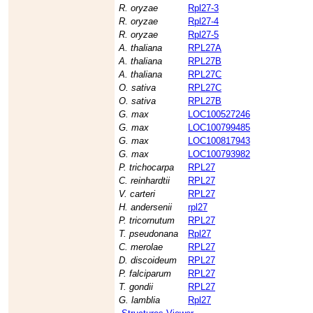
R. oryzae
Rpl27-3
R. oryzae
Rpl27-4
R. oryzae
Rpl27-5
A. thaliana
RPL27A
A. thaliana
RPL27B
A. thaliana
RPL27C
O. sativa
RPL27C
O. sativa
RPL27B
G. max
LOC100527246
G. max
LOC100799485
G. max
LOC100817943
G. max
LOC100793982
P. trichocarpa
RPL27
C. reinhardtii
RPL27
V. carteri
RPL27
H. andersenii
rpl27
P. tricornutum
RPL27
T. pseudonana
Rpl27
C. merolae
RPL27
D. discoideum
RPL27
P. falciparum
RPL27
T. gondii
RPL27
G. lamblia
Rpl27