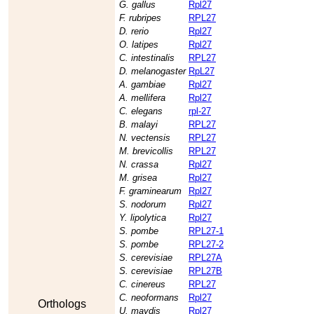
G. gallus
Rpl27
F. rubripes
RPL27
D. rerio
Rpl27
O. latipes
Rpl27
C. intestinalis
RPL27
D. melanogaster
RpL27
A. gambiae
Rpl27
A. mellifera
Rpl27
C. elegans
rpl-27
B. malayi
RPL27
N. vectensis
RPL27
M. brevicollis
RPL27
N. crassa
Rpl27
M. grisea
Rpl27
F. graminearum
Rpl27
S. nodorum
Rpl27
Y. lipolytica
Rpl27
S. pombe
RPL27-1
S. pombe
RPL27-2
S. cerevisiae
RPL27A
S. cerevisiae
RPL27B
C. cinereus
RPL27
C. neoformans
Rpl27
Orthologs
U. maydis
Rpl27