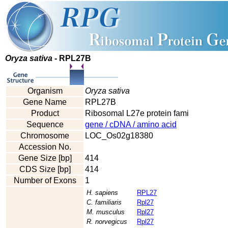
Oryza sativa
- RPL27B
Organism
Oryza sativa
Gene Name
RPL27B
Product
Ribosomal L27e protein fami
Sequence
gene / cDNA / amino acid
Chromosome
LOC_Os02g18380
Accession No.
Gene Size [bp]
414
CDS Size [bp]
414
Number of Exons
1
H. sapiens
RPL27
C. familiaris
Rpl27
M. musculus
Rpl27
R. norvegicus
Rpl27