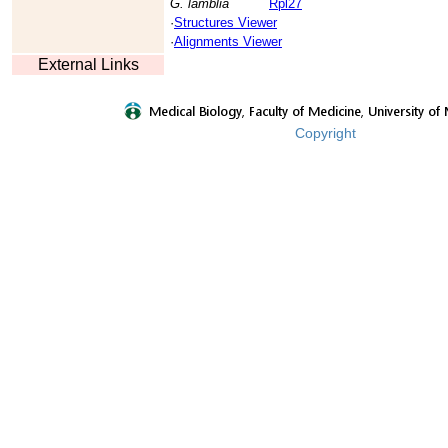
G. lamblia
Rpl27
·
Structures Viewer
·
Alignments Viewer
External Links
Copyright