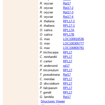
R. oryzae
Rpl17
R. oryzae
Rpl17-2
R. oryzae
Rpl17-3
R. oryzae
Rpl17-4
A. thaliana
RPL17-2
A. thaliana
RPL17-1
O. sativa
RPL17A
O. sativa
RPL17B
G. max
LOC100816536
G. max
LOC100305777
G. max
LOC100800781
P. trichocarpa
RPL17
C. reinhardtii
RPL17
V. carteri
RPL17
H. andersenii
rpl17
P. tricornutum
RPL17
T. pseudonana
Rpl17
C. merolae
RPL17
D. discoideum
RPL17
P. falciparum
RPL17
T. gondii
RPL17
G. lamblia
Rpl17
·
Structures Viewer