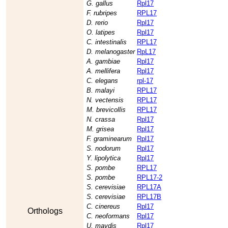
G. gallus
Rpl17
F. rubripes
RPL17
D. rerio
Rpl17
O. latipes
Rpl17
C. intestinalis
RPL17
D. melanogaster
RpL17
A. gambiae
Rpl17
A. mellifera
Rpl17
C. elegans
rpl-17
B. malayi
RPL17
N. vectensis
RPL17
M. brevicollis
RPL17
N. crassa
Rpl17
M. grisea
Rpl17
F. graminearum
Rpl17
S. nodorum
Rpl17
Y. lipolytica
Rpl17
S. pombe
RPL17
S. pombe
RPL17-2
S. cerevisiae
RPL17A
S. cerevisiae
RPL17B
C. cinereus
Rpl17
Orthologs
C. neoformans
Rpl17
U. maydis
Rpl17