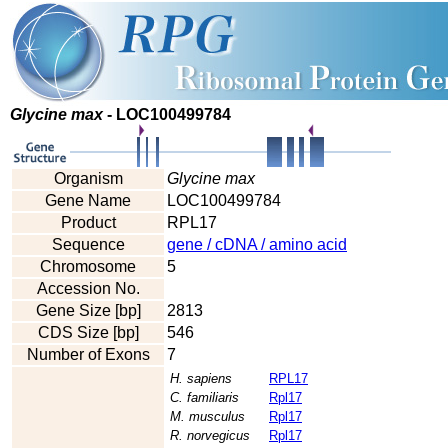
Glycine max
- LOC100499784
Organism
Glycine max
Gene Name
LOC100499784
Product
RPL17
Sequence
gene / cDNA / amino acid
Chromosome
5
Accession No.
Gene Size [bp]
2813
CDS Size [bp]
546
Number of Exons
7
H. sapiens
RPL17
C. familiaris
Rpl17
M. musculus
Rpl17
R. norvegicus
Rpl17