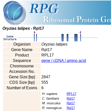
Oryzias latipes
- Rpl17
Organism
Oryzias latipes
Gene Name
Rpl17
Product
RPL17
Sequence
gene / cDNA / amino acid
Chromosome
Accession No.
Gene Size [bp]
2847
CDS Size [bp]
555
Number of Exons
6
H. sapiens
RPL17
C. familiaris
Rpl17
M. musculus
Rpl17
R. norvegicus
Rpl17