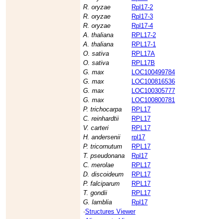
R. oryzae
Rpl17-2
R. oryzae
Rpl17-3
R. oryzae
Rpl17-4
A. thaliana
RPL17-2
A. thaliana
RPL17-1
O. sativa
RPL17A
O. sativa
RPL17B
G. max
LOC100499784
G. max
LOC100816536
G. max
LOC100305777
G. max
LOC100800781
P. trichocarpa
RPL17
C. reinhardtii
RPL17
V. carteri
RPL17
H. andersenii
rpl17
P. tricornutum
RPL17
T. pseudonana
Rpl17
C. merolae
RPL17
D. discoideum
RPL17
P. falciparum
RPL17
T. gondii
RPL17
G. lamblia
Rpl17
·
Structures Viewer