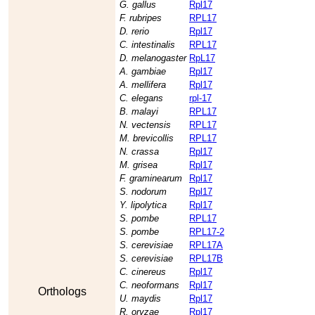
G. gallus
Rpl17
F. rubripes
RPL17
D. rerio
Rpl17
C. intestinalis
RPL17
D. melanogaster
RpL17
A. gambiae
Rpl17
A. mellifera
Rpl17
C. elegans
rpl-17
B. malayi
RPL17
N. vectensis
RPL17
M. brevicollis
RPL17
N. crassa
Rpl17
M. grisea
Rpl17
F. graminearum
Rpl17
S. nodorum
Rpl17
Y. lipolytica
Rpl17
S. pombe
RPL17
S. pombe
RPL17-2
S. cerevisiae
RPL17A
S. cerevisiae
RPL17B
C. cinereus
Rpl17
C. neoformans
Rpl17
Orthologs
U. maydis
Rpl17
R. oryzae
Rpl17