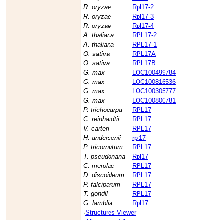
R. oryzae
Rpl17-2
R. oryzae
Rpl17-3
R. oryzae
Rpl17-4
A. thaliana
RPL17-2
A. thaliana
RPL17-1
O. sativa
RPL17A
O. sativa
RPL17B
G. max
LOC100499784
G. max
LOC100816536
G. max
LOC100305777
G. max
LOC100800781
P. trichocarpa
RPL17
C. reinhardtii
RPL17
V. carteri
RPL17
H. andersenii
rpl17
P. tricornutum
RPL17
T. pseudonana
Rpl17
C. merolae
RPL17
D. discoideum
RPL17
P. falciparum
RPL17
T. gondii
RPL17
G. lamblia
Rpl17
·
Structures Viewer