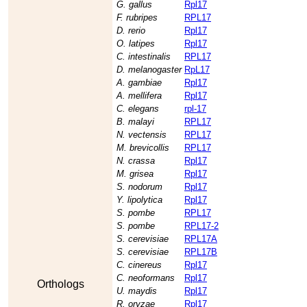
G. gallus
Rpl17
F. rubripes
RPL17
D. rerio
Rpl17
O. latipes
Rpl17
C. intestinalis
RPL17
D. melanogaster
RpL17
A. gambiae
Rpl17
A. mellifera
Rpl17
C. elegans
rpl-17
B. malayi
RPL17
N. vectensis
RPL17
M. brevicollis
RPL17
N. crassa
Rpl17
M. grisea
Rpl17
S. nodorum
Rpl17
Y. lipolytica
Rpl17
S. pombe
RPL17
S. pombe
RPL17-2
S. cerevisiae
RPL17A
S. cerevisiae
RPL17B
C. cinereus
Rpl17
C. neoformans
Rpl17
Orthologs
U. maydis
Rpl17
R. oryzae
Rpl17