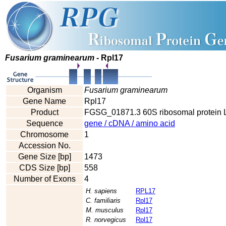
Fusarium graminearum
- Rpl17
Organism
Fusarium graminearum
Gene Name
Rpl17
Product
FGSG_01871.3 60S ribosomal protein 
Sequence
gene / cDNA / amino acid
Chromosome
1
Accession No.
Gene Size [bp]
1473
CDS Size [bp]
558
Number of Exons
4
H. sapiens
RPL17
C. familiaris
Rpl17
M. musculus
Rpl17
R. norvegicus
Rpl17