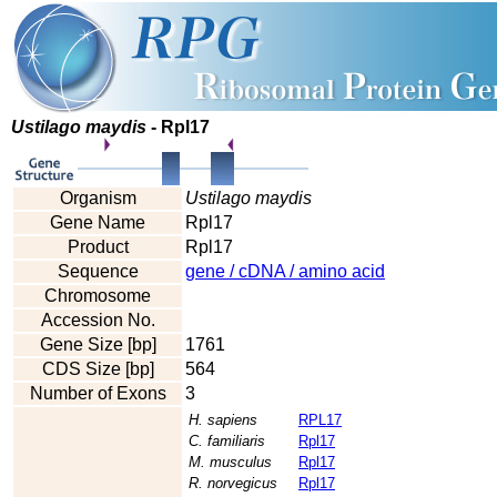
Ustilago maydis
- Rpl17
Organism
Ustilago maydis
Gene Name
Rpl17
Product
Rpl17
Sequence
gene / cDNA / amino acid
Chromosome
Accession No.
Gene Size [bp]
1761
CDS Size [bp]
564
Number of Exons
3
H. sapiens
RPL17
C. familiaris
Rpl17
M. musculus
Rpl17
R. norvegicus
Rpl17