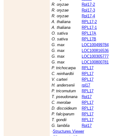
R. oryzae
Rpl17-2
R. oryzae
Rpl17-3
R. oryzae
Rpl17-4
A. thaliana
RPL17-2
A. thaliana
RPL17-1
O. sativa
RPL17A
O. sativa
RPL17B
G. max
LOC100499784
G. max
LOC100816536
G. max
LOC100305777
G. max
LOC100800781
P. trichocarpa
RPL17
C. reinhardtii
RPL17
V. carteri
RPL17
H. andersenii
rpl17
P. tricornutum
RPL17
T. pseudonana
Rpl17
C. merolae
RPL17
D. discoideum
RPL17
P. falciparum
RPL17
T. gondii
RPL17
G. lamblia
Rpl17
·
Structures Viewer