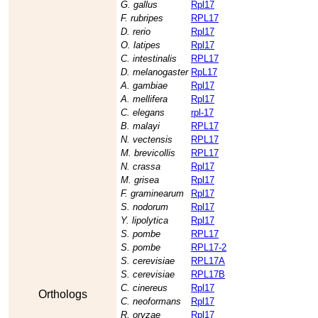
G. gallus
Rpl17
F. rubripes
RPL17
D. rerio
Rpl17
O. latipes
Rpl17
C. intestinalis
RPL17
D. melanogaster
RpL17
A. gambiae
Rpl17
A. mellifera
Rpl17
C. elegans
rpl-17
B. malayi
RPL17
N. vectensis
RPL17
M. brevicollis
RPL17
N. crassa
Rpl17
M. grisea
Rpl17
F. graminearum
Rpl17
S. nodorum
Rpl17
Y. lipolytica
Rpl17
S. pombe
RPL17
S. pombe
RPL17-2
S. cerevisiae
RPL17A
S. cerevisiae
RPL17B
C. cinereus
Rpl17
Orthologs
C. neoformans
Rpl17
R. oryzae
Rpl17