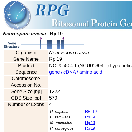
Neurospora crassa
- Rpl19
Organism
Neurospora crassa
Gene Name
Rpl19
Product
NCU05804.1 (NCU05804.1) hypothetical
Sequence
gene / cDNA / amino acid
Chromosome
Accession No.
Gene Size [bp]
1222
CDS Size [bp]
579
Number of Exons
4
H. sapiens
RPL19
C. familiaris
Rpl19
M. musculus
Rpl19
R. norvegicus
Rpl19