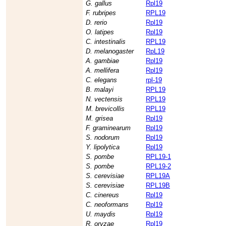
G. gallus
Rpl19
F. rubripes
RPL19
D. rerio
Rpl19
O. latipes
Rpl19
C. intestinalis
RPL19
D. melanogaster
RpL19
A. gambiae
Rpl19
A. mellifera
Rpl19
C. elegans
rpl-19
B. malayi
RPL19
N. vectensis
RPL19
M. brevicollis
RPL19
M. grisea
Rpl19
F. graminearum
Rpl19
S. nodorum
Rpl19
Y. lipolytica
Rpl19
S. pombe
RPL19-1
S. pombe
RPL19-2
S. cerevisiae
RPL19A
S. cerevisiae
RPL19B
C. cinereus
Rpl19
C. neoformans
Rpl19
U. maydis
Rpl19
R. oryzae
Rpl19