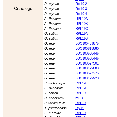
R. oryzae
Rpl19-2
Orthologs
R. oryzae
Rpl19-3
R. oryzae
Rpl19-4
A. thaliana
RPL19A
A. thaliana
RPL19B
A. thaliana
RPL19C
O. sativa
RPL19A
O. sativa
RPL19B
G. max
LOC100499875
G. max
LOC100818880
G. max
LOC100500446
G. max
LOC100500446
G. max
LOC100527501
G. max
LOC100499883
G. max
LOC100527275
G. max
LOC100499920
P. trichocarpa
RPL19
C. reinhardtii
RPL19
V. carteri
RPL19
H. andersenii
rpl19
P. tricornutum
RPL19
T. pseudonana
Rpl19
C. merolae
RPL19