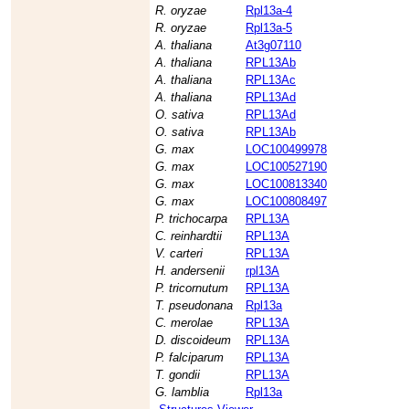
R. oryzae
Rpl13a-4
R. oryzae
Rpl13a-5
A. thaliana
At3g07110
A. thaliana
RPL13Ab
A. thaliana
RPL13Ac
A. thaliana
RPL13Ad
O. sativa
RPL13Ad
O. sativa
RPL13Ab
G. max
LOC100499978
G. max
LOC100527190
G. max
LOC100813340
G. max
LOC100808497
P. trichocarpa
RPL13A
C. reinhardtii
RPL13A
V. carteri
RPL13A
H. andersenii
rpl13A
P. tricornutum
RPL13A
T. pseudonana
Rpl13a
C. merolae
RPL13A
D. discoideum
RPL13A
P. falciparum
RPL13A
T. gondii
RPL13A
G. lamblia
Rpl13a