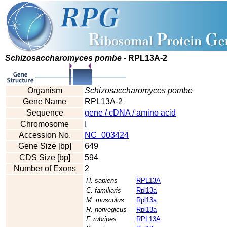
Schizosaccharomyces pombe
- RPL13A-2
Organism
Schizosaccharomyces pombe
Gene Name
RPL13A-2
Sequence
gene / cDNA / amino acid
Chromosome
I
Accession No.
NC_003424
Gene Size [bp]
649
CDS Size [bp]
594
Number of Exons
2
H. sapiens
RPL13A
C. familiaris
Rpl13a
M. musculus
Rpl13a
R. norvegicus
Rpl13a
F. rubripes
RPL13A