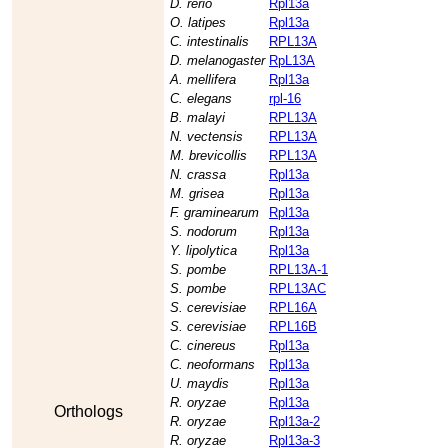
D. rerio
Rpl13a
O. latipes
Rpl13a
C. intestinalis
RPL13A
D. melanogaster
RpL13A
A. mellifera
Rpl13a
C. elegans
rpl-16
B. malayi
RPL13A
N. vectensis
RPL13A
M. brevicollis
RPL13A
N. crassa
Rpl13a
M. grisea
Rpl13a
F. graminearum
Rpl13a
S. nodorum
Rpl13a
Y. lipolytica
Rpl13a
S. pombe
RPL13A-1
S. pombe
RPL13AC
S. cerevisiae
RPL16A
S. cerevisiae
RPL16B
C. cinereus
Rpl13a
C. neoformans
Rpl13a
U. maydis
Rpl13a
R. oryzae
Rpl13a
Orthologs
R. oryzae
Rpl13a-2
R. oryzae
Rpl13a-3