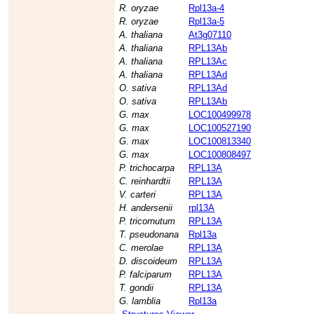
R. oryzae
Rpl13a-4
R. oryzae
Rpl13a-5
A. thaliana
At3g07110
A. thaliana
RPL13Ab
A. thaliana
RPL13Ac
A. thaliana
RPL13Ad
O. sativa
RPL13Ad
O. sativa
RPL13Ab
G. max
LOC100499978
G. max
LOC100527190
G. max
LOC100813340
G. max
LOC100808497
P. trichocarpa
RPL13A
C. reinhardtii
RPL13A
V. carteri
RPL13A
H. andersenii
rpl13A
P. tricornutum
RPL13A
T. pseudonana
Rpl13a
C. merolae
RPL13A
D. discoideum
RPL13A
P. falciparum
RPL13A
T. gondii
RPL13A
G. lamblia
Rpl13a