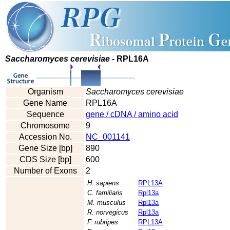
Saccharomyces cerevisiae
- RPL16A
Organism
Saccharomyces cerevisiae
Gene Name
RPL16A
Sequence
gene / cDNA / amino acid
Chromosome
9
Accession No.
NC_001141
Gene Size [bp]
890
CDS Size [bp]
600
Number of Exons
2
H. sapiens
RPL13A
C. familiaris
Rpl13a
M. musculus
Rpl13a
R. norvegicus
Rpl13a
F. rubripes
RPL13A