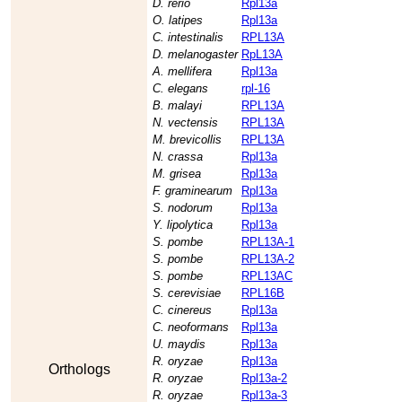
D. rerio
Rpl13a
O. latipes
Rpl13a
C. intestinalis
RPL13A
D. melanogaster
RpL13A
A. mellifera
Rpl13a
C. elegans
rpl-16
B. malayi
RPL13A
N. vectensis
RPL13A
M. brevicollis
RPL13A
N. crassa
Rpl13a
M. grisea
Rpl13a
F. graminearum
Rpl13a
S. nodorum
Rpl13a
Y. lipolytica
Rpl13a
S. pombe
RPL13A-1
S. pombe
RPL13A-2
S. pombe
RPL13AC
S. cerevisiae
RPL16B
C. cinereus
Rpl13a
C. neoformans
Rpl13a
U. maydis
Rpl13a
R. oryzae
Rpl13a
Orthologs
R. oryzae
Rpl13a-2
R. oryzae
Rpl13a-3