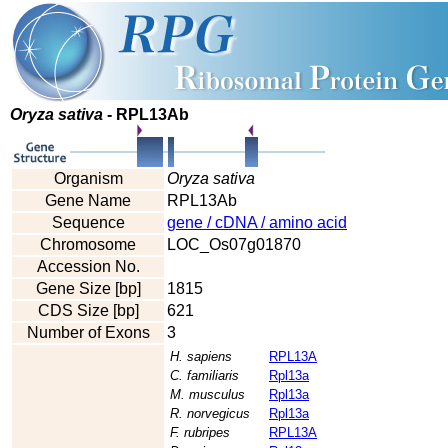
Oryza sativa
- RPL13Ab
Organism
Oryza sativa
Gene Name
RPL13Ab
Sequence
gene / cDNA / amino acid
Chromosome
LOC_Os07g01870
Accession No.
Gene Size [bp]
1815
CDS Size [bp]
621
Number of Exons
3
H. sapiens
RPL13A
C. familiaris
Rpl13a
M. musculus
Rpl13a
R. norvegicus
Rpl13a
F. rubripes
RPL13A