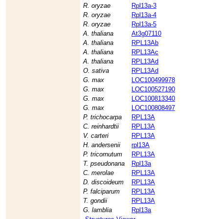
R. oryzae
Rpl13a-3
R. oryzae
Rpl13a-4
R. oryzae
Rpl13a-5
A. thaliana
At3g07110
A. thaliana
RPL13Ab
A. thaliana
RPL13Ac
A. thaliana
RPL13Ad
O. sativa
RPL13Ad
G. max
LOC100499978
G. max
LOC100527190
G. max
LOC100813340
G. max
LOC100808497
P. trichocarpa
RPL13A
C. reinhardtii
RPL13A
V. carteri
RPL13A
H. andersenii
rpl13A
P. tricornutum
RPL13A
T. pseudonana
Rpl13a
C. merolae
RPL13A
D. discoideum
RPL13A
P. falciparum
RPL13A
T. gondii
RPL13A
G. lamblia
Rpl13a