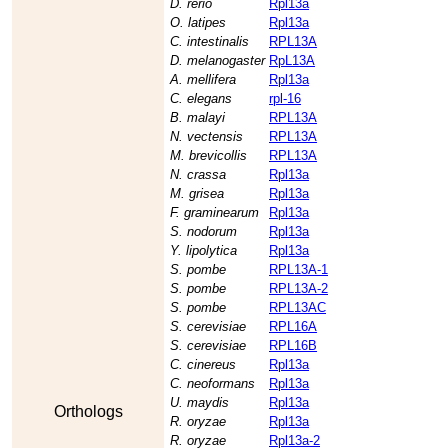
D. rerio
Rpl13a
O. latipes
Rpl13a
C. intestinalis
RPL13A
D. melanogaster
RpL13A
A. mellifera
Rpl13a
C. elegans
rpl-16
B. malayi
RPL13A
N. vectensis
RPL13A
M. brevicollis
RPL13A
N. crassa
Rpl13a
M. grisea
Rpl13a
F. graminearum
Rpl13a
S. nodorum
Rpl13a
Y. lipolytica
Rpl13a
S. pombe
RPL13A-1
S. pombe
RPL13A-2
S. pombe
RPL13AC
S. cerevisiae
RPL16A
S. cerevisiae
RPL16B
C. cinereus
Rpl13a
C. neoformans
Rpl13a
U. maydis
Rpl13a
Orthologs
R. oryzae
Rpl13a
R. oryzae
Rpl13a-2