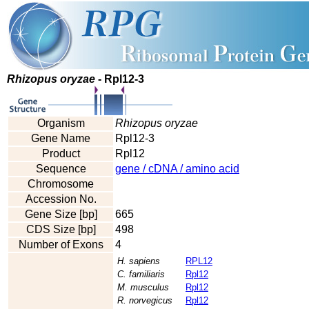
Rhizopus oryzae
- Rpl12-3
Organism
Rhizopus oryzae
Gene Name
Rpl12-3
Product
Rpl12
Sequence
gene / cDNA / amino acid
Chromosome
Accession No.
Gene Size [bp]
665
CDS Size [bp]
498
Number of Exons
4
H. sapiens
RPL12
C. familiaris
Rpl12
M. musculus
Rpl12
R. norvegicus
Rpl12