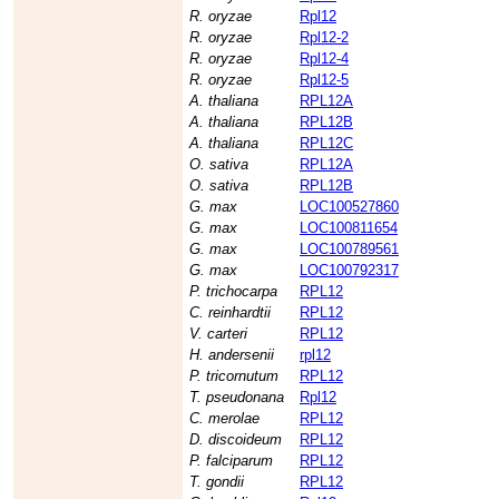
R. oryzae
Rpl12
R. oryzae
Rpl12-2
R. oryzae
Rpl12-4
R. oryzae
Rpl12-5
A. thaliana
RPL12A
A. thaliana
RPL12B
A. thaliana
RPL12C
O. sativa
RPL12A
O. sativa
RPL12B
G. max
LOC100527860
G. max
LOC100811654
G. max
LOC100789561
G. max
LOC100792317
P. trichocarpa
RPL12
C. reinhardtii
RPL12
V. carteri
RPL12
H. andersenii
rpl12
P. tricornutum
RPL12
T. pseudonana
Rpl12
C. merolae
RPL12
D. discoideum
RPL12
P. falciparum
RPL12
T. gondii
RPL12