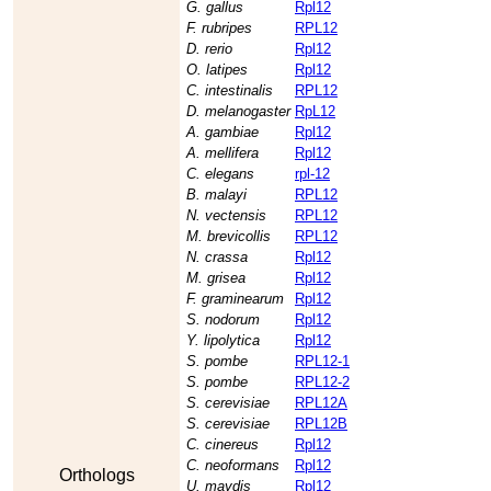
G. gallus
Rpl12
F. rubripes
RPL12
D. rerio
Rpl12
O. latipes
Rpl12
C. intestinalis
RPL12
D. melanogaster
RpL12
A. gambiae
Rpl12
A. mellifera
Rpl12
C. elegans
rpl-12
B. malayi
RPL12
N. vectensis
RPL12
M. brevicollis
RPL12
N. crassa
Rpl12
M. grisea
Rpl12
F. graminearum
Rpl12
S. nodorum
Rpl12
Y. lipolytica
Rpl12
S. pombe
RPL12-1
S. pombe
RPL12-2
S. cerevisiae
RPL12A
S. cerevisiae
RPL12B
C. cinereus
Rpl12
C. neoformans
Rpl12
Orthologs
U. maydis
Rpl12