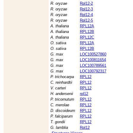
R. oryzae
Rpl12-2
R. oryzae
Rpl12-3
R. oryzae
Rpl12-4
R. oryzae
Rpl12-5
A. thaliana
RPL12A
A. thaliana
RPL12B
A. thaliana
RPL12C
O. sativa
RPL12A
O. sativa
RPL12B
G. max
LOC100527860
G. max
LOC100811654
G. max
LOC100789561
G. max
LOC100792317
P. trichocarpa
RPL12
C. reinhardtii
RPL12
V. carteri
RPL12
H. andersenii
rpl12
P. tricornutum
RPL12
C. merolae
RPL12
D. discoideum
RPL12
P. falciparum
RPL12
T. gondii
RPL12
G. lamblia
Rpl12