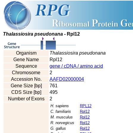
Thalassiosira pseudonana
- Rpl12
Organism
Thalassiosira pseudonana
Gene Name
Rpl12
Sequence
gene / cDNA / amino acid
Chromosome
2
Accession No.
AAFD02000004
Gene Size [bp]
761
CDS Size [bp]
495
Number of Exons
2
H. sapiens
RPL12
C. familiaris
Rpl12
M. musculus
Rpl12
R. norvegicus
Rpl12
G. gallus
Rpl12