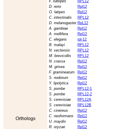
F. rubripes
RPL12
D. rerio
Rpl12
O. latipes
Rpl12
C. intestinalis
RPL12
D. melanogaster
RpL12
A. gambiae
Rpl12
A. mellifera
Rpl12
C. elegans
rpl-12
B. malayi
RPL12
N. vectensis
RPL12
M. brevicollis
RPL12
N. crassa
Rpl12
M. grisea
Rpl12
F. graminearum
Rpl12
S. nodorum
Rpl12
Y. lipolytica
Rpl12
S. pombe
RPL12-1
S. pombe
RPL12-2
S. cerevisiae
RPL12A
S. cerevisiae
RPL12B
C. cinereus
Rpl12
C. neoformans
Rpl12
Orthologs
U. maydis
Rpl12
R. oryzae
Rpl12