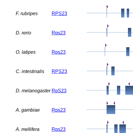
F. rubripes
RPS23
D. rerio
Rps23
O. latipes
Rps23
C. intestinalis
RPS23
D. melanogaster
RpS23
A. gambiae
Rps23
A. mellifera
Rps23