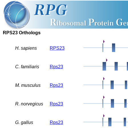
RPS23 Orthologs
H. sapiens
RPS23
C. familiaris
Rps23
M. musculus
Rps23
R. norvegicus
Rps23
G. gallus
Rps23