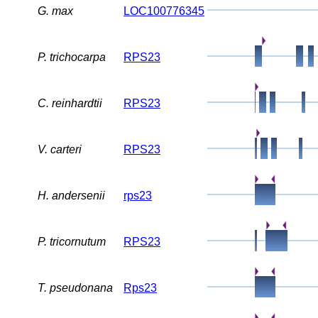
G. max
LOC100776345
P. trichocarpa
RPS23
C. reinhardtii
RPS23
V. carteri
RPS23
H. andersenii
rps23
P. tricornutum
RPS23
T. pseudonana
Rps23