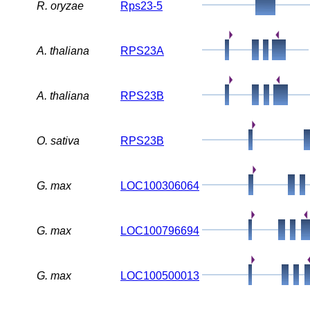
R. oryzae
Rps23-5
A. thaliana
RPS23A
A. thaliana
RPS23B
O. sativa
RPS23B
G. max
LOC100306064
G. max
LOC100796694
G. max
LOC100500013