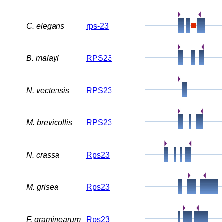
C. elegans
rps-23
B. malayi
RPS23
N. vectensis
RPS23
M. brevicollis
RPS23
N. crassa
Rps23
M. grisea
Rps23
F. graminearum
Rps23