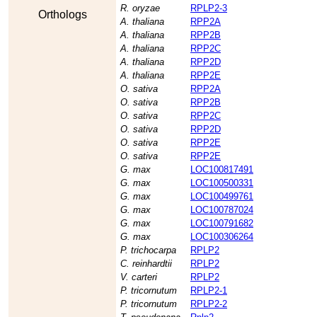
R. oryzae
RPLP2-3
Orthologs
A. thaliana
RPP2A
A. thaliana
RPP2B
A. thaliana
RPP2C
A. thaliana
RPP2D
A. thaliana
RPP2E
O. sativa
RPP2A
O. sativa
RPP2B
O. sativa
RPP2C
O. sativa
RPP2D
O. sativa
RPP2E
O. sativa
RPP2E
G. max
LOC100817491
G. max
LOC100500331
G. max
LOC100499761
G. max
LOC100787024
G. max
LOC100791682
G. max
LOC100306264
P. trichocarpa
RPLP2
C. reinhardtii
RPLP2
V. carteri
RPLP2
P. tricornutum
RPLP2-1
P. tricornutum
RPLP2-2