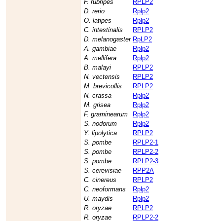
F. rubripes
RPLP2
D. rerio
Rplp2
O. latipes
Rplp2
C. intestinalis
RPLP2
D. melanogaster
RpLP2
A. gambiae
Rplp2
A. mellifera
Rplp2
B. malayi
RPLP2
N. vectensis
RPLP2
M. brevicollis
RPLP2
N. crassa
Rplp2
M. grisea
Rplp2
F. graminearum
Rplp2
S. nodorum
Rplp2
Y. lipolytica
RPLP2
S. pombe
RPLP2-1
S. pombe
RPLP2-2
S. pombe
RPLP2-3
S. cerevisiae
RPP2A
C. cinereus
RPLP2
C. neoformans
Rplp2
U. maydis
Rplp2
R. oryzae
RPLP2
R. oryzae
RPLP2-2