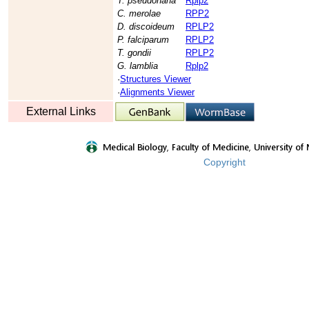
T. pseudonana
Rplp2
C. merolae
RPP2
D. discoideum
RPLP2
P. falciparum
RPLP2
T. gondii
RPLP2
G. lamblia
Rplp2
·
Structures Viewer
·
Alignments Viewer
External Links
Copyright