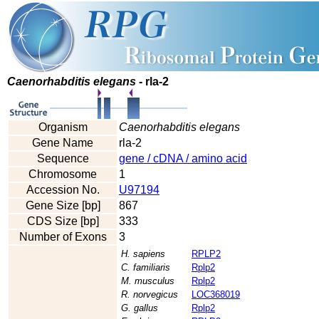
Caenorhabditis elegans
- rla-2
Organism
Caenorhabditis elegans
Gene Name
rla-2
Sequence
gene / cDNA / amino acid
Chromosome
1
Accession No.
U97194
Gene Size [bp]
867
CDS Size [bp]
333
Number of Exons
3
H. sapiens
RPLP2
C. familiaris
Rplp2
M. musculus
Rplp2
R. norvegicus
LOC368019
G. gallus
Rplp2