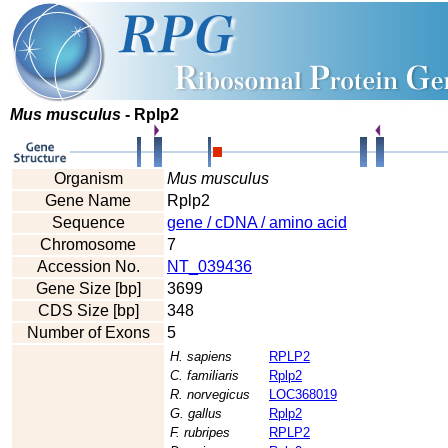
Mus musculus
- Rplp2
Organism
Mus musculus
Gene Name
Rplp2
Sequence
gene / cDNA / amino acid
Chromosome
7
Accession No.
NT_039436
Gene Size [bp]
3699
CDS Size [bp]
348
Number of Exons
5
H. sapiens
RPLP2
C. familiaris
Rplp2
R. norvegicus
LOC368019
G. gallus
Rplp2
F. rubripes
RPLP2