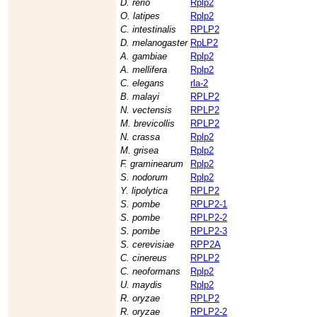
D. rerio
Rplp2
O. latipes
Rplp2
C. intestinalis
RPLP2
D. melanogaster
RpLP2
A. gambiae
Rplp2
A. mellifera
Rplp2
C. elegans
rla-2
B. malayi
RPLP2
N. vectensis
RPLP2
M. brevicollis
RPLP2
N. crassa
Rplp2
M. grisea
Rplp2
F. graminearum
Rplp2
S. nodorum
Rplp2
Y. lipolytica
RPLP2
S. pombe
RPLP2-1
S. pombe
RPLP2-2
S. pombe
RPLP2-3
S. cerevisiae
RPP2A
C. cinereus
RPLP2
C. neoformans
Rplp2
U. maydis
Rplp2
R. oryzae
RPLP2
R. oryzae
RPLP2-2