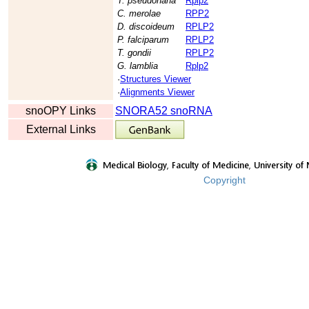
T. pseudonana
Rplp2
C. merolae
RPP2
D. discoideum
RPLP2
P. falciparum
RPLP2
T. gondii
RPLP2
G. lamblia
Rplp2
·
Structures Viewer
·
Alignments Viewer
snoOPY Links
SNORA52 snoRNA
External Links
Copyright