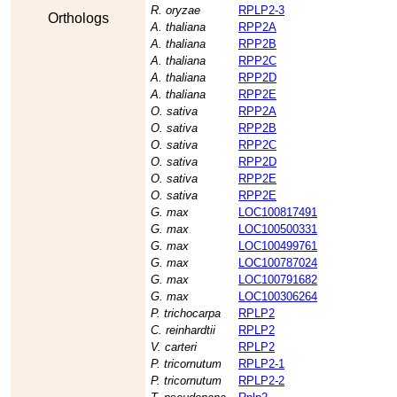
R. oryzae
RPLP2-3
Orthologs
A. thaliana
RPP2A
A. thaliana
RPP2B
A. thaliana
RPP2C
A. thaliana
RPP2D
A. thaliana
RPP2E
O. sativa
RPP2A
O. sativa
RPP2B
O. sativa
RPP2C
O. sativa
RPP2D
O. sativa
RPP2E
O. sativa
RPP2E
G. max
LOC100817491
G. max
LOC100500331
G. max
LOC100499761
G. max
LOC100787024
G. max
LOC100791682
G. max
LOC100306264
P. trichocarpa
RPLP2
C. reinhardtii
RPLP2
V. carteri
RPLP2
P. tricornutum
RPLP2-1
P. tricornutum
RPLP2-2