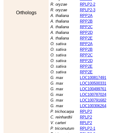
R. oryzae
RPLP2-2
R. oryzae
RPLP2-3
Orthologs
A. thaliana
RPP2A
A. thaliana
RPP2B
A. thaliana
RPP2C
A. thaliana
RPP2D
A. thaliana
RPP2E
O. sativa
RPP2A
O. sativa
RPP2B
O. sativa
RPP2C
O. sativa
RPP2D
O. sativa
RPP2E
O. sativa
RPP2E
G. max
LOC100817491
G. max
LOC100500331
G. max
LOC100499761
G. max
LOC100787024
G. max
LOC100791682
G. max
LOC100306264
P. trichocarpa
RPLP2
C. reinhardtii
RPLP2
V. carteri
RPLP2
P. tricornutum
RPLP2-1