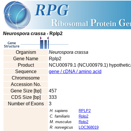
Neurospora crassa
- Rplp2
Organism
Neurospora crassa
Gene Name
Rplp2
Product
NCU00979.1 (NCU00979.1) hypothetical
Sequence
gene / cDNA / amino acid
Chromosome
Accession No.
Gene Size [bp]
457
CDS Size [bp]
333
Number of Exons
3
H. sapiens
RPLP2
C. familiaris
Rplp2
M. musculus
Rplp2
R. norvegicus
LOC368019