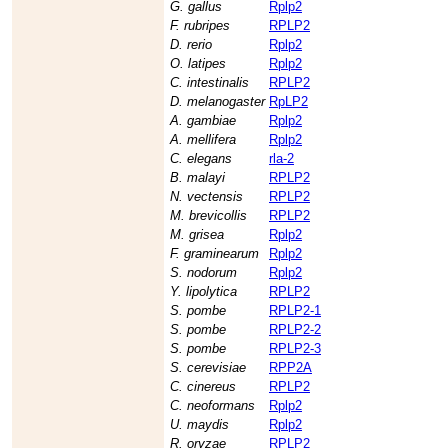
G. gallus
Rplp2
F. rubripes
RPLP2
D. rerio
Rplp2
O. latipes
Rplp2
C. intestinalis
RPLP2
D. melanogaster
RpLP2
A. gambiae
Rplp2
A. mellifera
Rplp2
C. elegans
rla-2
B. malayi
RPLP2
N. vectensis
RPLP2
M. brevicollis
RPLP2
M. grisea
Rplp2
F. graminearum
Rplp2
S. nodorum
Rplp2
Y. lipolytica
RPLP2
S. pombe
RPLP2-1
S. pombe
RPLP2-2
S. pombe
RPLP2-3
S. cerevisiae
RPP2A
C. cinereus
RPLP2
C. neoformans
Rplp2
U. maydis
Rplp2
R. oryzae
RPLP2