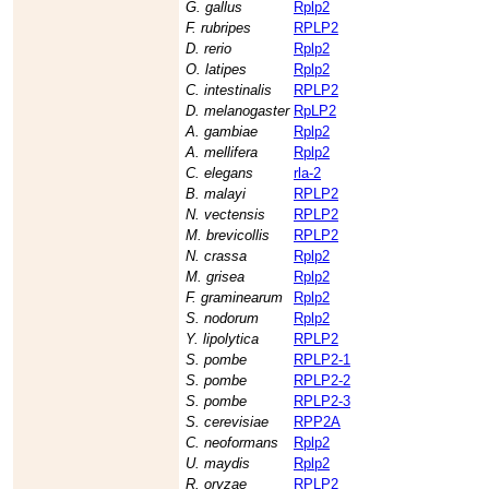
G. gallus
Rplp2
F. rubripes
RPLP2
D. rerio
Rplp2
O. latipes
Rplp2
C. intestinalis
RPLP2
D. melanogaster
RpLP2
A. gambiae
Rplp2
A. mellifera
Rplp2
C. elegans
rla-2
B. malayi
RPLP2
N. vectensis
RPLP2
M. brevicollis
RPLP2
N. crassa
Rplp2
M. grisea
Rplp2
F. graminearum
Rplp2
S. nodorum
Rplp2
Y. lipolytica
RPLP2
S. pombe
RPLP2-1
S. pombe
RPLP2-2
S. pombe
RPLP2-3
S. cerevisiae
RPP2A
C. neoformans
Rplp2
U. maydis
Rplp2
R. oryzae
RPLP2