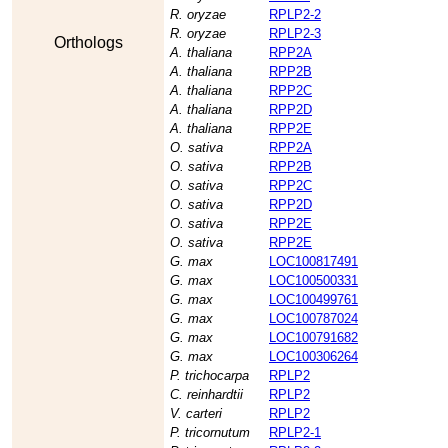
R. oryzae
RPLP2-2
R. oryzae
RPLP2-3
Orthologs
A. thaliana
RPP2A
A. thaliana
RPP2B
A. thaliana
RPP2C
A. thaliana
RPP2D
A. thaliana
RPP2E
O. sativa
RPP2A
O. sativa
RPP2B
O. sativa
RPP2C
O. sativa
RPP2D
O. sativa
RPP2E
O. sativa
RPP2E
G. max
LOC100817491
G. max
LOC100500331
G. max
LOC100499761
G. max
LOC100787024
G. max
LOC100791682
G. max
LOC100306264
P. trichocarpa
RPLP2
C. reinhardtii
RPLP2
V. carteri
RPLP2
P. tricornutum
RPLP2-1