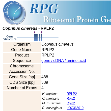
Coprinus cinereus
- RPLP2
Organism
Coprinus cinereus
Gene Name
RPLP2
Product
RPLP2
Sequence
gene / cDNA / amino acid
Chromosome
Accession No.
Gene Size [bp]
488
CDS Size [bp]
339
Number of Exons
4
H. sapiens
RPLP2
C. familiaris
Rplp2
M. musculus
Rplp2
R. norvegicus
LOC368019