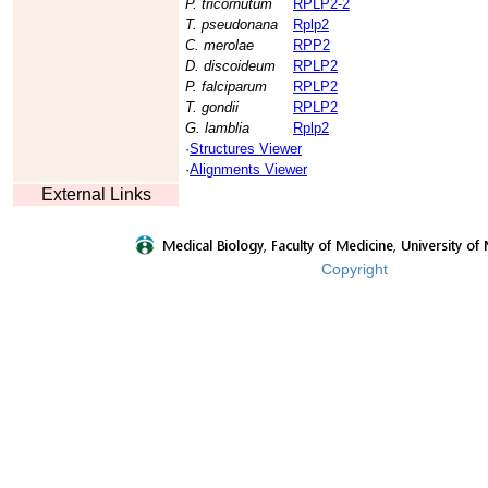
P. tricornutum
RPLP2-2
T. pseudonana
Rplp2
C. merolae
RPP2
D. discoideum
RPLP2
P. falciparum
RPLP2
T. gondii
RPLP2
G. lamblia
Rplp2
·
Structures Viewer
·
Alignments Viewer
External Links
Copyright