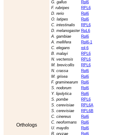
G. gallus
Rpl6
F. rubripes
RPL6
D. rerio
Rpl6
O. latipes
Rpl6
C. intestinalis
RPL6
D. melanogaster
RpL6
A. gambiae
Rpl6
A. mellifera
Rpl6-1
C. elegans
rpl-6
B. malayi
RPL6
N. vectensis
RPL6
M. brevicollis
RPL6
N. crassa
Rpl6
M. grisea
Rpl6
F. graminearum
Rpl6
S. nodorum
Rpl6
Y. lipolytica
Rpl6
S. pombe
RPL6
S. cerevisiae
RPL6A
S. cerevisiae
RPL6B
C. cinereus
Rpl6
C. neoformans
Rpl6
Orthologs
U. maydis
Rpl6
R. oryzae
Rpl6