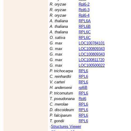
R. oryzae
Rpl6-2
R. oryzae
Rpl6-3
R. oryzae
Rpl6-4
A. thaliana
RPL6A
A. thaliana
RPL6B
A. thaliana
RPL6C
O. sativa
RPL6C
G. max
LOC100784101
G. max
LOC100809343
G. max
LOC100809343
G. max
LOC100811720
G. max
LOC100500022
P. trichocarpa
RPL6
C. reinhardtii
RPL6
V. carteri
RPL6
H. andersenii
rpl6B
P. tricornutum
RPL6
T. pseudonana
Rpl6
C. merolae
RPL6
D. discoideum
RPL6
P. falciparum
RPL6
T. gondii
RPL6
·
Structures Viewer