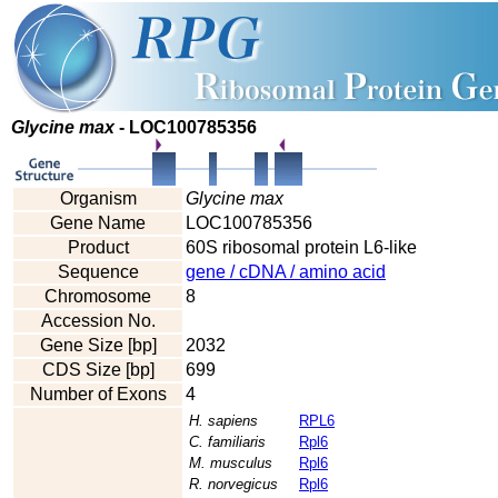
Glycine max
- LOC100785356
Organism
Glycine max
Gene Name
LOC100785356
Product
60S ribosomal protein L6-like
Sequence
gene / cDNA / amino acid
Chromosome
8
Accession No.
Gene Size [bp]
2032
CDS Size [bp]
699
Number of Exons
4
H. sapiens
RPL6
C. familiaris
Rpl6
M. musculus
Rpl6
R. norvegicus
Rpl6