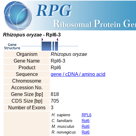
Rhizopus oryzae
- Rpl6-3
Organism
Rhizopus oryzae
Gene Name
Rpl6-3
Product
Rpl6
Sequence
gene / cDNA / amino acid
Chromosome
Accession No.
Gene Size [bp]
818
CDS Size [bp]
705
Number of Exons
3
H. sapiens
RPL6
C. familiaris
Rpl6
M. musculus
Rpl6
R. norvegicus
Rpl6