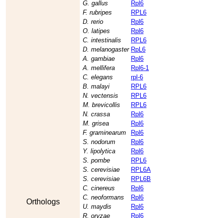
G. gallus
Rpl6
F. rubripes
RPL6
D. rerio
Rpl6
O. latipes
Rpl6
C. intestinalis
RPL6
D. melanogaster
RpL6
A. gambiae
Rpl6
A. mellifera
Rpl6-1
C. elegans
rpl-6
B. malayi
RPL6
N. vectensis
RPL6
M. brevicollis
RPL6
N. crassa
Rpl6
M. grisea
Rpl6
F. graminearum
Rpl6
S. nodorum
Rpl6
Y. lipolytica
Rpl6
S. pombe
RPL6
S. cerevisiae
RPL6A
S. cerevisiae
RPL6B
C. cinereus
Rpl6
C. neoformans
Rpl6
Orthologs
U. maydis
Rpl6
R. oryzae
Rpl6