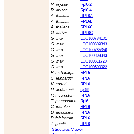
R. oryzae
Rpl6-2
R. oryzae
Rpl6-4
A. thaliana
RPL6A
A. thaliana
RPL6B
A. thaliana
RPL6C
O. sativa
RPL6C
G. max
LOC100784101
G. max
LOC100809343
G. max
LOC100785356
G. max
LOC100809343
G. max
LOC100811720
G. max
LOC100500022
P. trichocarpa
RPL6
C. reinhardtii
RPL6
V. carteri
RPL6
H. andersenii
rpl6B
P. tricornutum
RPL6
T. pseudonana
Rpl6
C. merolae
RPL6
D. discoideum
RPL6
P. falciparum
RPL6
T. gondii
RPL6
·
Structures Viewer