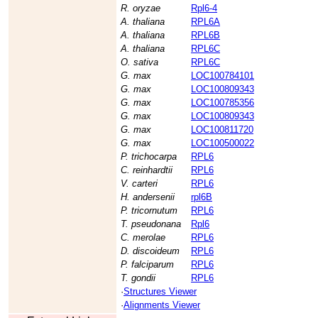
R. oryzae
Rpl6-4
A. thaliana
RPL6A
A. thaliana
RPL6B
A. thaliana
RPL6C
O. sativa
RPL6C
G. max
LOC100784101
G. max
LOC100809343
G. max
LOC100785356
G. max
LOC100809343
G. max
LOC100811720
G. max
LOC100500022
P. trichocarpa
RPL6
C. reinhardtii
RPL6
V. carteri
RPL6
H. andersenii
rpl6B
P. tricornutum
RPL6
T. pseudonana
Rpl6
C. merolae
RPL6
D. discoideum
RPL6
P. falciparum
RPL6
T. gondii
RPL6
·
Structures Viewer
·
Alignments Viewer