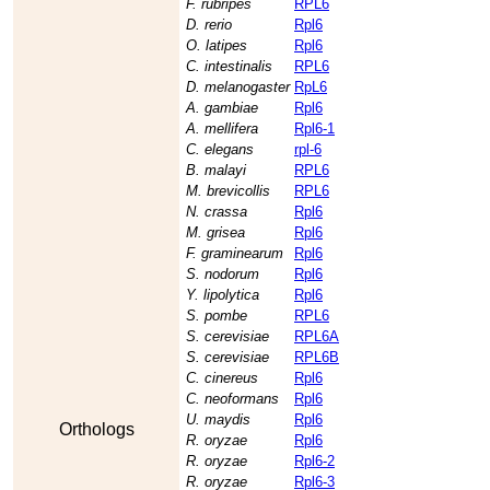
F. rubripes
RPL6
D. rerio
Rpl6
O. latipes
Rpl6
C. intestinalis
RPL6
D. melanogaster
RpL6
A. gambiae
Rpl6
A. mellifera
Rpl6-1
C. elegans
rpl-6
B. malayi
RPL6
M. brevicollis
RPL6
N. crassa
Rpl6
M. grisea
Rpl6
F. graminearum
Rpl6
S. nodorum
Rpl6
Y. lipolytica
Rpl6
S. pombe
RPL6
S. cerevisiae
RPL6A
S. cerevisiae
RPL6B
C. cinereus
Rpl6
C. neoformans
Rpl6
U. maydis
Rpl6
Orthologs
R. oryzae
Rpl6
R. oryzae
Rpl6-2
R. oryzae
Rpl6-3