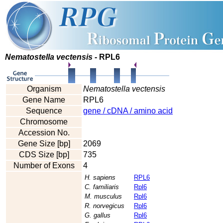
Nematostella vectensis
- RPL6
Organism
Nematostella vectensis
Gene Name
RPL6
Sequence
gene / cDNA / amino acid
Chromosome
Accession No.
Gene Size [bp]
2069
CDS Size [bp]
735
Number of Exons
4
H. sapiens
RPL6
C. familiaris
Rpl6
M. musculus
Rpl6
R. norvegicus
Rpl6
G. gallus
Rpl6