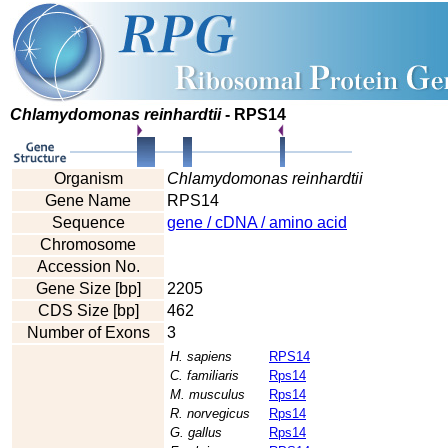
Chlamydomonas reinhardtii
- RPS14
Organism
Chlamydomonas reinhardtii
Gene Name
RPS14
Sequence
gene / cDNA / amino acid
Chromosome
Accession No.
Gene Size [bp]
2205
CDS Size [bp]
462
Number of Exons
3
H. sapiens
RPS14
C. familiaris
Rps14
M. musculus
Rps14
R. norvegicus
Rps14
G. gallus
Rps14