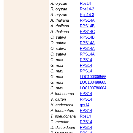
R. oryzae
Rps14
R. oryzae
Rps14-2
R. oryzae
Rps14-3
A. thaliana
RPS14A
A. thaliana
RPS14B
A. thaliana
RPS14C
O. sativa
RPS14B
O. sativa
RPS14A
O. sativa
RPS14A
O. sativa
RPS14A
G. max
RPS14
G. max
RPS14
G. max
RPS14
G. max
LOC100306566
G. max
LOC100499665
G. max
LOC100780604
P. trichocarpa
RPS14
V. carteri
RPS14
H. andersenii
rps14
P. tricornutum
RPS14
T. pseudonana
Rps14
C. merolae
RPS14
D. discoideum
RPS14