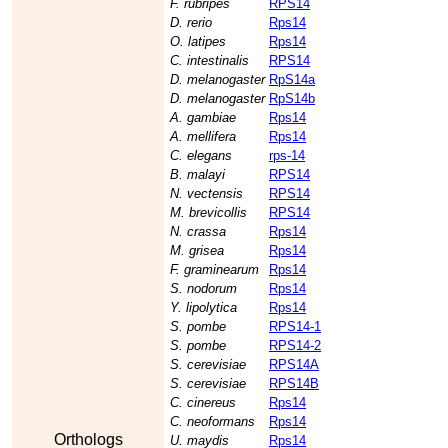
F. rubripes
RPS14
D. rerio
Rps14
O. latipes
Rps14
C. intestinalis
RPS14
D. melanogaster
RpS14a
D. melanogaster
RpS14b
A. gambiae
Rps14
A. mellifera
Rps14
C. elegans
rps-14
B. malayi
RPS14
N. vectensis
RPS14
M. brevicollis
RPS14
N. crassa
Rps14
M. grisea
Rps14
F. graminearum
Rps14
S. nodorum
Rps14
Y. lipolytica
Rps14
S. pombe
RPS14-1
S. pombe
RPS14-2
S. cerevisiae
RPS14A
S. cerevisiae
RPS14B
C. cinereus
Rps14
C. neoformans
Rps14
Orthologs
U. maydis
Rps14