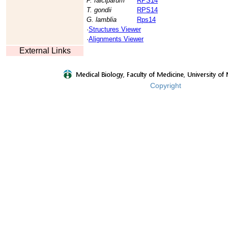
P. falciparum
RPS14
T. gondii
RPS14
G. lamblia
Rps14
·
Structures Viewer
·
Alignments Viewer
External Links
Copyright