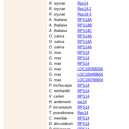
R. oryzae
Rps14
R. oryzae
Rps14-2
R. oryzae
Rps14-3
A. thaliana
RPS14A
A. thaliana
RPS14B
A. thaliana
RPS14C
O. sativa
RPS14A
O. sativa
RPS14A
O. sativa
RPS14A
G. max
RPS14
G. max
RPS14
G. max
RPS14
G. max
LOC100306566
G. max
LOC100499665
G. max
LOC100780604
P. trichocarpa
RPS14
C. reinhardtii
RPS14
V. carteri
RPS14
H. andersenii
rps14
P. tricornutum
RPS14
T. pseudonana
Rps14
C. merolae
RPS14
D. discoideum
RPS14