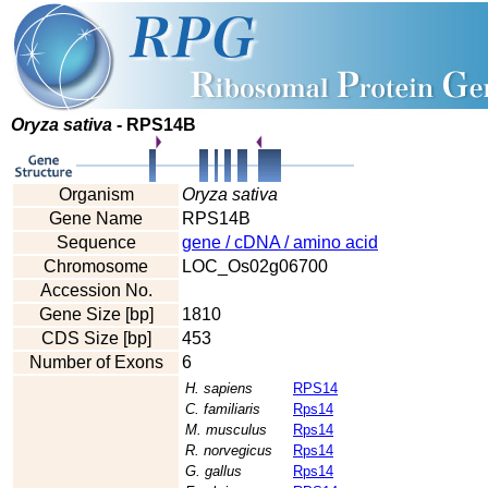
Oryza sativa
- RPS14B
Organism
Oryza sativa
Gene Name
RPS14B
Sequence
gene / cDNA / amino acid
Chromosome
LOC_Os02g06700
Accession No.
Gene Size [bp]
1810
CDS Size [bp]
453
Number of Exons
6
H. sapiens
RPS14
C. familiaris
Rps14
M. musculus
Rps14
R. norvegicus
Rps14
G. gallus
Rps14