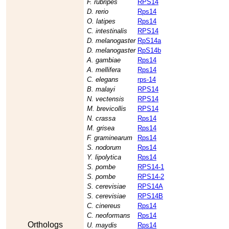
F. rubripes
RPS14
D. rerio
Rps14
O. latipes
Rps14
C. intestinalis
RPS14
D. melanogaster
RpS14a
D. melanogaster
RpS14b
A. gambiae
Rps14
A. mellifera
Rps14
C. elegans
rps-14
B. malayi
RPS14
N. vectensis
RPS14
M. brevicollis
RPS14
N. crassa
Rps14
M. grisea
Rps14
F. graminearum
Rps14
S. nodorum
Rps14
Y. lipolytica
Rps14
S. pombe
RPS14-1
S. pombe
RPS14-2
S. cerevisiae
RPS14A
S. cerevisiae
RPS14B
C. cinereus
Rps14
C. neoformans
Rps14
Orthologs
U. maydis
Rps14