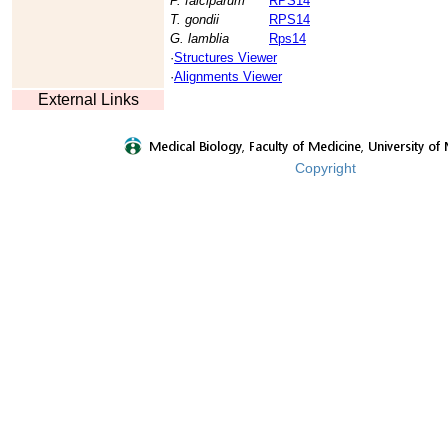
P. falciparum
RPS14
T. gondii
RPS14
G. lamblia
Rps14
·
Structures Viewer
·
Alignments Viewer
External Links
Copyright