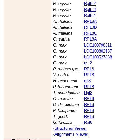
R. oryzae
Rpl8-2
R. oryzae
Rpl8-3
R. oryzae
Rpl8-4
A. thaliana
RPL8A
A. thaliana
RPL8B
A. thaliana
RPL8C
O. sativa
RPL8A
G. max
LOC100798311
G. max
LOC100802137
G. max
LOC100527838
G. max
rpL2
P. trichocarpa
RPL8
V. carteri
RPL8
H. andersenii
rpl8
P. tricornutum
RPL8
T. pseudonana
Rpl8
C. merolae
RPL8
D. discoideum
RPL8
P. falciparum
RPL8
T. gondii
RPL8
G. lamblia
Rpl8
·
Structures Viewer
·
Alignments Viewer