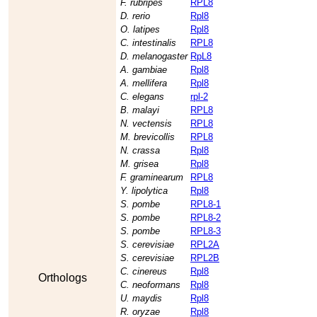
F. rubripes
RPL8
D. rerio
Rpl8
O. latipes
Rpl8
C. intestinalis
RPL8
D. melanogaster
RpL8
A. gambiae
Rpl8
A. mellifera
Rpl8
C. elegans
rpl-2
B. malayi
RPL8
N. vectensis
RPL8
M. brevicollis
RPL8
N. crassa
Rpl8
M. grisea
Rpl8
F. graminearum
RPL8
Y. lipolytica
Rpl8
S. pombe
RPL8-1
S. pombe
RPL8-2
S. pombe
RPL8-3
S. cerevisiae
RPL2A
S. cerevisiae
RPL2B
C. cinereus
Rpl8
Orthologs
C. neoformans
Rpl8
U. maydis
Rpl8
R. oryzae
Rpl8