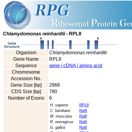
Chlamydomonas reinhardtii
- RPL8
Organism
Chlamydomonas reinhardtii
Gene Name
RPL8
Sequence
gene / cDNA / amino acid
Chromosome
Accession No.
Gene Size [bp]
2968
CDS Size [bp]
780
Number of Exons
6
H. sapiens
RPL8
C. familiaris
Rpl8
M. musculus
Rpl8
R. norvegicus
Rpl8
G. gallus
Rpl8