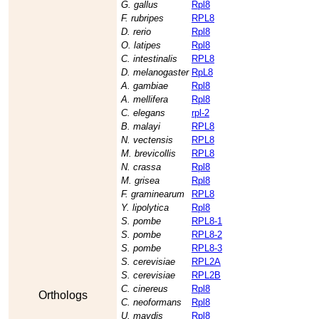
G. gallus
Rpl8
F. rubripes
RPL8
D. rerio
Rpl8
O. latipes
Rpl8
C. intestinalis
RPL8
D. melanogaster
RpL8
A. gambiae
Rpl8
A. mellifera
Rpl8
C. elegans
rpl-2
B. malayi
RPL8
N. vectensis
RPL8
M. brevicollis
RPL8
N. crassa
Rpl8
M. grisea
Rpl8
F. graminearum
RPL8
Y. lipolytica
Rpl8
S. pombe
RPL8-1
S. pombe
RPL8-2
S. pombe
RPL8-3
S. cerevisiae
RPL2A
S. cerevisiae
RPL2B
C. cinereus
Rpl8
Orthologs
C. neoformans
Rpl8
U. maydis
Rpl8