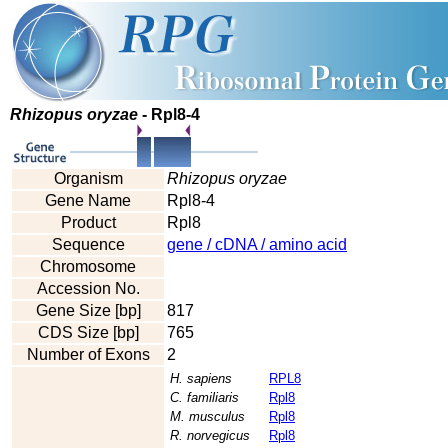
Rhizopus oryzae
- Rpl8-4
Organism
Rhizopus oryzae
Gene Name
Rpl8-4
Product
Rpl8
Sequence
gene / cDNA / amino acid
Chromosome
Accession No.
Gene Size [bp]
817
CDS Size [bp]
765
Number of Exons
2
H. sapiens
RPL8
C. familiaris
Rpl8
M. musculus
Rpl8
R. norvegicus
Rpl8