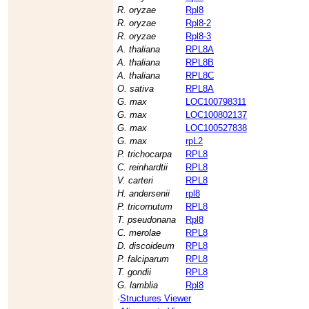
R. oryzae
Rpl8
R. oryzae
Rpl8-2
R. oryzae
Rpl8-3
A. thaliana
RPL8A
A. thaliana
RPL8B
A. thaliana
RPL8C
O. sativa
RPL8A
G. max
LOC100798311
G. max
LOC100802137
G. max
LOC100527838
G. max
rpL2
P. trichocarpa
RPL8
C. reinhardtii
RPL8
V. carteri
RPL8
H. andersenii
rpl8
P. tricornutum
RPL8
T. pseudonana
Rpl8
C. merolae
RPL8
D. discoideum
RPL8
P. falciparum
RPL8
T. gondii
RPL8
G. lamblia
Rpl8
·
Structures Viewer