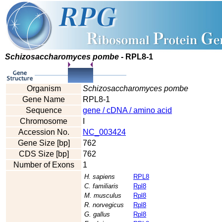
Schizosaccharomyces pombe
- RPL8-1
Organism
Schizosaccharomyces pombe
Gene Name
RPL8-1
Sequence
gene / cDNA / amino acid
Chromosome
I
Accession No.
NC_003424
Gene Size [bp]
762
CDS Size [bp]
762
Number of Exons
1
H. sapiens
RPL8
C. familiaris
Rpl8
M. musculus
Rpl8
R. norvegicus
Rpl8
G. gallus
Rpl8