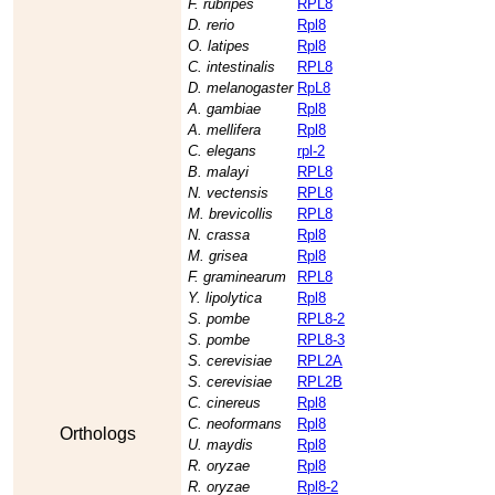
F. rubripes
RPL8
D. rerio
Rpl8
O. latipes
Rpl8
C. intestinalis
RPL8
D. melanogaster
RpL8
A. gambiae
Rpl8
A. mellifera
Rpl8
C. elegans
rpl-2
B. malayi
RPL8
N. vectensis
RPL8
M. brevicollis
RPL8
N. crassa
Rpl8
M. grisea
Rpl8
F. graminearum
RPL8
Y. lipolytica
Rpl8
S. pombe
RPL8-2
S. pombe
RPL8-3
S. cerevisiae
RPL2A
S. cerevisiae
RPL2B
C. cinereus
Rpl8
C. neoformans
Rpl8
Orthologs
U. maydis
Rpl8
R. oryzae
Rpl8
R. oryzae
Rpl8-2