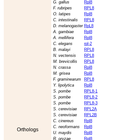
G. gallus
Rpl8
F. rubripes
RPL8
O. latipes
Rpl8
C. intestinalis
RPL8
D. melanogaster
RpL8
A. gambiae
Rpl8
A. mellifera
Rpl8
C. elegans
rpl-2
B. malayi
RPL8
N. vectensis
RPL8
M. brevicollis
RPL8
N. crassa
Rpl8
M. grisea
Rpl8
F. graminearum
RPL8
Y. lipolytica
Rpl8
S. pombe
RPL8-1
S. pombe
RPL8-2
S. pombe
RPL8-3
S. cerevisiae
RPL2A
S. cerevisiae
RPL2B
C. cinereus
Rpl8
C. neoformans
Rpl8
Orthologs
U. maydis
Rpl8
R. oryzae
Rpl8