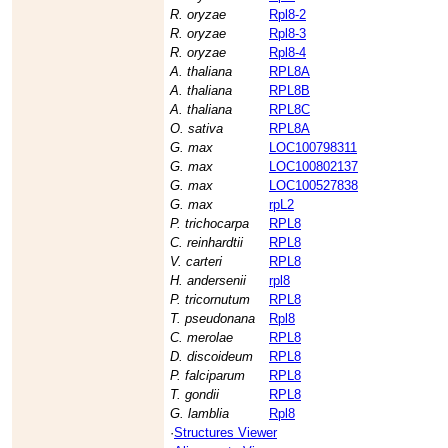
R. oryzae
Rpl8-2
R. oryzae
Rpl8-3
R. oryzae
Rpl8-4
A. thaliana
RPL8A
A. thaliana
RPL8B
A. thaliana
RPL8C
O. sativa
RPL8A
G. max
LOC100798311
G. max
LOC100802137
G. max
LOC100527838
G. max
rpL2
P. trichocarpa
RPL8
C. reinhardtii
RPL8
V. carteri
RPL8
H. andersenii
rpl8
P. tricornutum
RPL8
T. pseudonana
Rpl8
C. merolae
RPL8
D. discoideum
RPL8
P. falciparum
RPL8
T. gondii
RPL8
G. lamblia
Rpl8
·
Structures Viewer