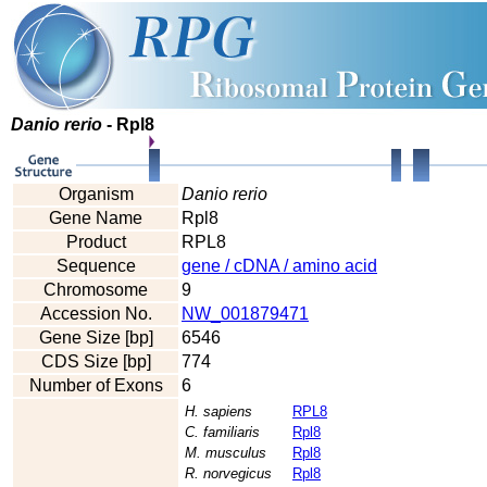
Danio rerio
- Rpl8
Organism
Danio rerio
Gene Name
Rpl8
Product
RPL8
Sequence
gene / cDNA / amino acid
Chromosome
9
Accession No.
NW_001879471
Gene Size [bp]
6546
CDS Size [bp]
774
Number of Exons
6
H. sapiens
RPL8
C. familiaris
Rpl8
M. musculus
Rpl8
R. norvegicus
Rpl8