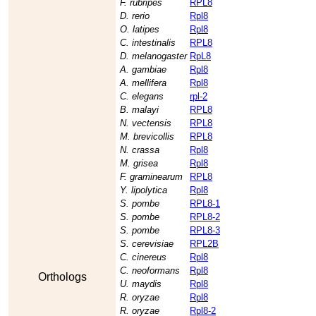
F. rubripes
RPL8
D. rerio
Rpl8
O. latipes
Rpl8
C. intestinalis
RPL8
D. melanogaster
RpL8
A. gambiae
Rpl8
A. mellifera
Rpl8
C. elegans
rpl-2
B. malayi
RPL8
N. vectensis
RPL8
M. brevicollis
RPL8
N. crassa
Rpl8
M. grisea
Rpl8
F. graminearum
RPL8
Y. lipolytica
Rpl8
S. pombe
RPL8-1
S. pombe
RPL8-2
S. pombe
RPL8-3
S. cerevisiae
RPL2B
C. cinereus
Rpl8
C. neoformans
Rpl8
Orthologs
U. maydis
Rpl8
R. oryzae
Rpl8
R. oryzae
Rpl8-2