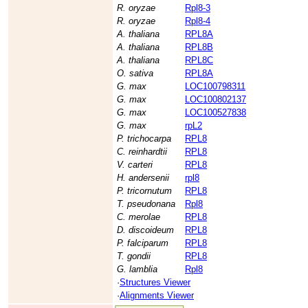
R. oryzae
Rpl8-3
R. oryzae
Rpl8-4
A. thaliana
RPL8A
A. thaliana
RPL8B
A. thaliana
RPL8C
O. sativa
RPL8A
G. max
LOC100798311
G. max
LOC100802137
G. max
LOC100527838
G. max
rpL2
P. trichocarpa
RPL8
C. reinhardtii
RPL8
V. carteri
RPL8
H. andersenii
rpl8
P. tricornutum
RPL8
T. pseudonana
Rpl8
C. merolae
RPL8
D. discoideum
RPL8
P. falciparum
RPL8
T. gondii
RPL8
G. lamblia
Rpl8
·
Structures Viewer
·
Alignments Viewer