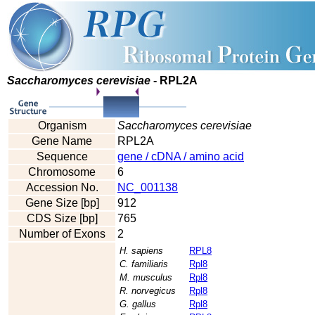
Saccharomyces cerevisiae
- RPL2A
Organism
Saccharomyces cerevisiae
Gene Name
RPL2A
Sequence
gene / cDNA / amino acid
Chromosome
6
Accession No.
NC_001138
Gene Size [bp]
912
CDS Size [bp]
765
Number of Exons
2
H. sapiens
RPL8
C. familiaris
Rpl8
M. musculus
Rpl8
R. norvegicus
Rpl8
G. gallus
Rpl8