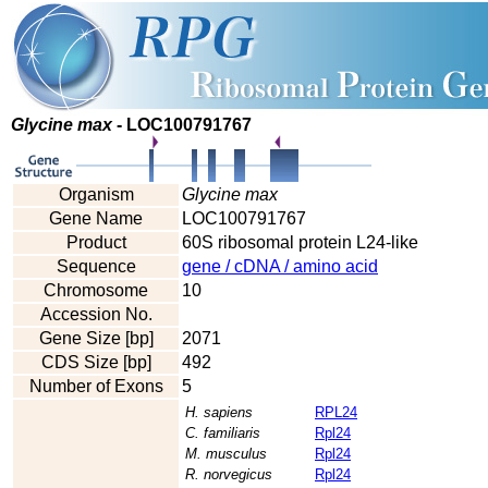
Glycine max
- LOC100791767
Organism
Glycine max
Gene Name
LOC100791767
Product
60S ribosomal protein L24-like
Sequence
gene / cDNA / amino acid
Chromosome
10
Accession No.
Gene Size [bp]
2071
CDS Size [bp]
492
Number of Exons
5
H. sapiens
RPL24
C. familiaris
Rpl24
M. musculus
Rpl24
R. norvegicus
Rpl24