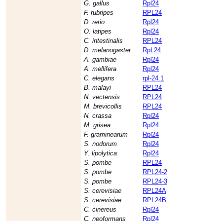
G. gallus
Rpl24
F. rubripes
RPL24
D. rerio
Rpl24
O. latipes
Rpl24
C. intestinalis
RPL24
D. melanogaster
RpL24
A. gambiae
Rpl24
A. mellifera
Rpl24
C. elegans
rpl-24.1
B. malayi
RPL24
N. vectensis
RPL24
M. brevicollis
RPL24
N. crassa
Rpl24
M. grisea
Rpl24
F. graminearum
Rpl24
S. nodorum
Rpl24
Y. lipolytica
Rpl24
S. pombe
RPL24
S. pombe
RPL24-2
S. pombe
RPL24-3
S. cerevisiae
RPL24A
S. cerevisiae
RPL24B
C. cinereus
Rpl24
C. neoformans
Rpl24