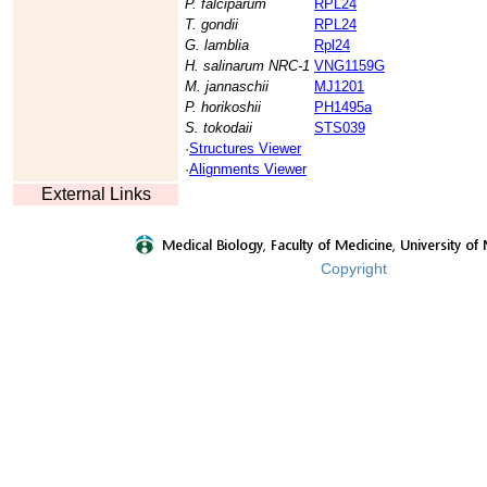
P. falciparum
RPL24
T. gondii
RPL24
G. lamblia
Rpl24
H. salinarum NRC-1
VNG1159G
M. jannaschii
MJ1201
P. horikoshii
PH1495a
S. tokodaii
STS039
·
Structures Viewer
·
Alignments Viewer
External Links
Copyright