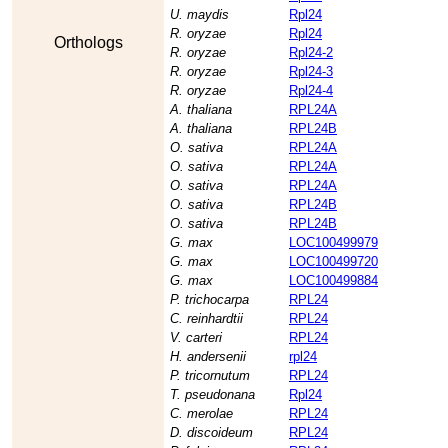
U. maydis
Rpl24
R. oryzae
Rpl24
Orthologs
R. oryzae
Rpl24-2
R. oryzae
Rpl24-3
R. oryzae
Rpl24-4
A. thaliana
RPL24A
A. thaliana
RPL24B
O. sativa
RPL24A
O. sativa
RPL24A
O. sativa
RPL24A
O. sativa
RPL24B
O. sativa
RPL24B
G. max
LOC100499979
G. max
LOC100499720
G. max
LOC100499884
P. trichocarpa
RPL24
C. reinhardtii
RPL24
V. carteri
RPL24
H. andersenii
rpl24
P. tricornutum
RPL24
T. pseudonana
Rpl24
C. merolae
RPL24
D. discoideum
RPL24